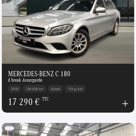
MERCEDES-BENZ C 180
d break Avantgarde
2018
108 636 km
Diesel
129 g/km
17 290 €
TTC