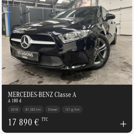
MERCEDES-BENZ Classe A
A 180 d
2018
81 282 km
Diesel
121 g/km
17 890 €
TTC