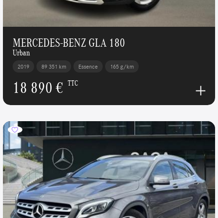
MERCEDES-BENZ GLA 180
Urban
2019
89 351 km
Essence
165 g/km
18 890 €
TTC