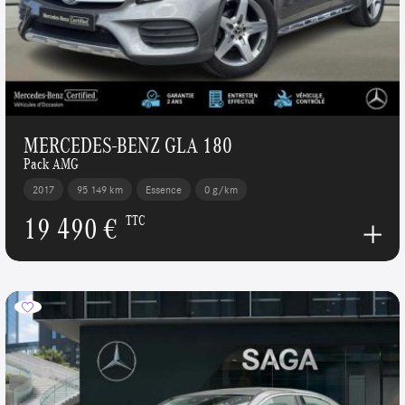
MERCEDES-BENZ GLA 180
Pack AMG
2017
95 149 km
Essence
0 g/km
19 490 €
TTC