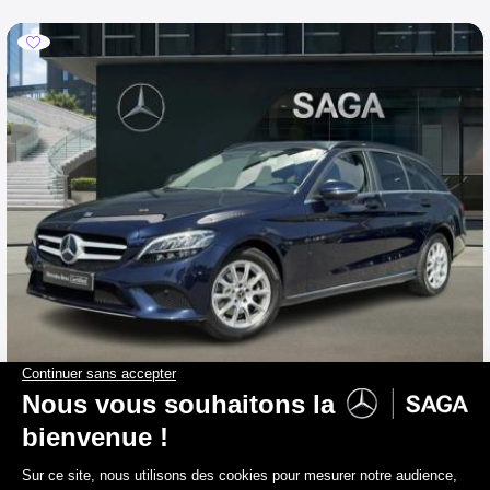
MERCEDES-BENZ C 180
d Break Luxury Line Boite auto
2019
96 770 km
Diesel
139 g/km