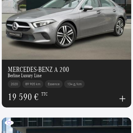
MERCEDES-BENZ A 200
Berline Luxury Line
2020
89 905 km
Essence
134 g/km
19 590 €
TTC