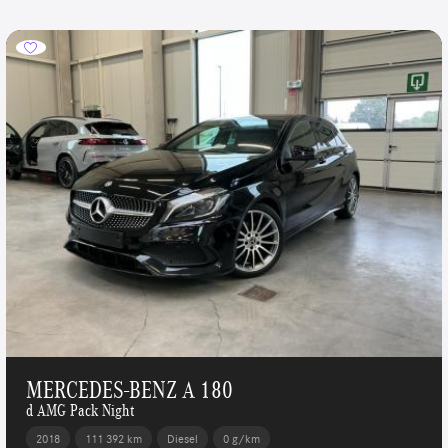
MERCEDES-BENZ A 180
d AMG Pack Night
2018
111 392 km
Diesel
0 g/km