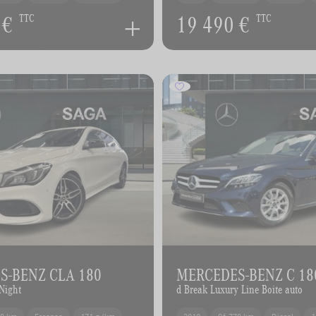
 €
19 490 €
TTC
TTC
S-BENZ CLA 180
MERCEDES-BENZ C 18
Night
d Break Luxury Line Boite auto