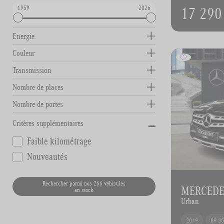
17 290
1959
2026
Energie
Couleur
Transmission
Nombre de places
Nombre de portes
-
Critères supplémentaires
Faible kilométrage
Nouveautés
Rechercher parmi nos 266 véhicules
MERCEDE
en stock
Urban
2019
89 3