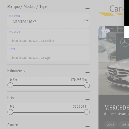
-
Marque / Modèle / Type
MARQUE
MODÈLE
TYPE
-
Kilométrage
0
170 293
-
Prix
MERCEDE
0
300 000
d break Avant
-
Année
2018
108 