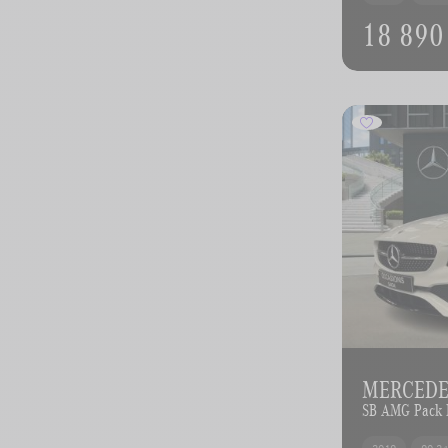
18 890
MERCEDE
SB AMG Pack 