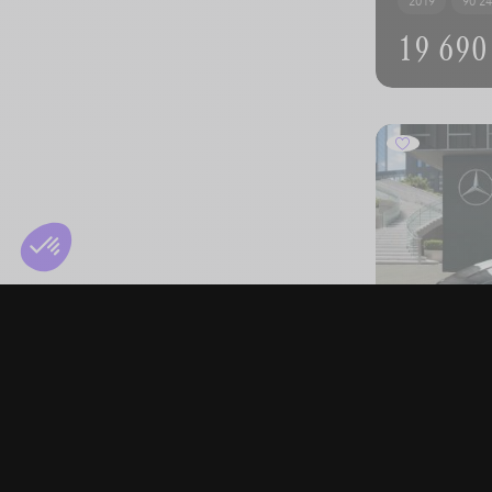
2019
90 2
19 690
MERCEDE
SB Luxury Lin