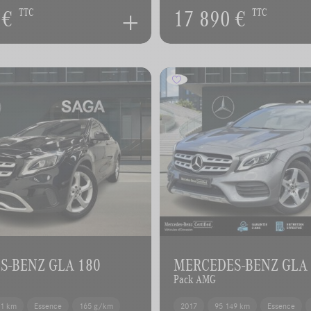
 €
17 890 €
TTC
TTC
S-BENZ GLA 180
MERCEDES-BENZ GLA
Pack AMG
51 km
Essence
165 g/km
2017
95 149 km
Essence