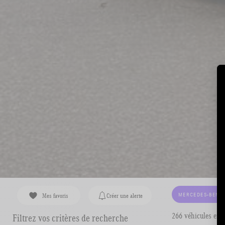
MERCEDES-BENZ
Mes favoris
Créer une alerte
266 véhicules en 
Filtrez vos critères de recherche