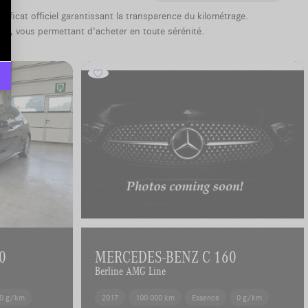
ificat officiel garantissant la transparence du kilométrage.
ule, vous permettant d'acheter en toute sérénité.
0
MERCEDES-BENZ C 160
Berline AMG Line
0 g/km
2017
100 000 km
Essence
0 g/km