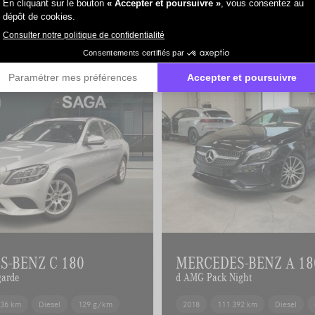
Tous nos véhicules d'occasion disposent d'un Car-Pass, un cert
Ce document vous assure un historique clair et fiable du véhic
S-BENZ C 180
MERCEDES-BENZ A 18
garde
d AMG Pack Night
636 km
Diesel
129 g/km
2018
111 392 km
Diesel