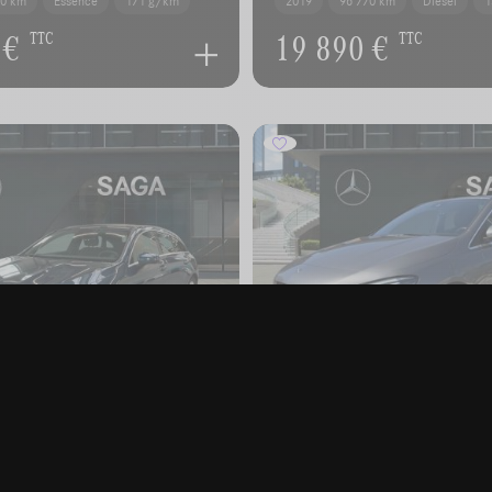
40 km
Essence
171 g/km
2019
96 770 km
Diesel
1
 €
19 890 €
TTC
TTC
S-BENZ CLA 180
MERCEDES-BENZ B 18
e
d AMG Line