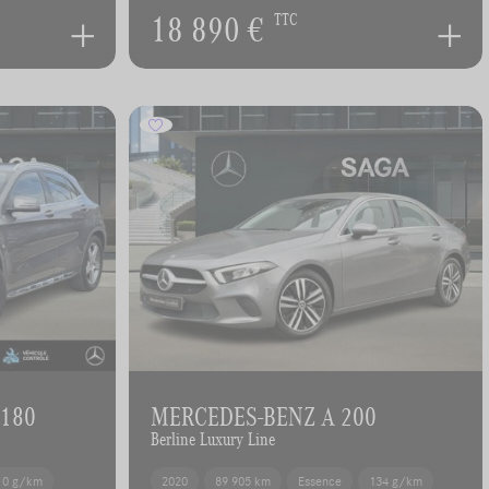
18 890 €
TTC
 180
MERCEDES-BENZ A 200
Berline Luxury Line
0 g/km
2020
89 905 km
Essence
134 g/km