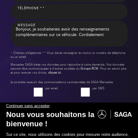
TÉLÉPHONE **
MESSAGE
* Champs obligatoires ** Vous devez renseigner au moins un numéro de téléphone
ou un email
Mercedes SAGA traite vos données pour répondre à votre demande. Vos données
peuvent être communiquées à d’autres sociétés du
Groupe RCM
. Pour en savoir plus
et pour exercer vos droits,
cliquez ici.
Je souhaite recevoir des communications commerciales de SAGA Mercedes
par email
par SMS
Envoyer ma demande