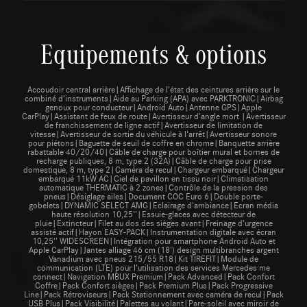
Equipements & options
Accoudoir central arrière|Affichage de l’état des ceintures arrière sur le
combiné d’instruments|Aide au Parking (APA) avec PARKTRONIC|Airbag
genoux pour conducteur|Android Auto|Antenne GPS|Apple
CarPlay|Assistant de feux de route|Avertisseur d'angle mort |Avertisseur
de franchissement de ligne actif|Avertisseur de limitation de
vitesse|Avertisseur de sortie du véhicule à l'arrêt|Avertisseur sonore
pour piétons|Baguette de seuil de coffre en chrome|Banquette arrière
rabattable 40/20/40|Câble de charge pour boîtier mural et bornes de
recharge publiques, 8 m, type 2 (32A)|Câble de charge pour prise
domestique, 8 m, type 2|Caméra de recul|Chargeur embarqué|Chargeur
embarqué 11kW AC|Ciel de pavillon en tissu noir|Climatisation
automatique THERMATIC à 2 zones|Contrôle de la pression des
pneus|Désiglage ailes|Document COC Euro 6|Double porte-
gobelets|DYNAMIC SELECT AMG|Eclairage d'ambiance|Ecran média
haute résolution 10,25''|Essuie-glaces avec détecteur de
pluie|Extincteur|Filet au dos des sièges avant|Freinage d’urgence
assisté actif|Hayon EASY-PACK|Instrumentation digitale avec écran
10,25'' WIDESCREEN|Intégration pour smartphone Android Auto et
Apple CarPlay|Jantes alliage 46 cm (18') design multibranches argent
Vanadium avec pneus 215/55 R18|Kit TIREFIT|Module de
communication (LTE) pour l’utilisation des services Mercedes me
connect|Navigation MBUX Premium|Pack Advanced|Pack Confort
Coffre|Pack Confort sièges|Pack Premium Plus|Pack Progressive
Line|Pack Rétroviseurs|Pack Stationnement avec caméra de recul|Pack
USB Plus|Pack Visibilité|Palettes au volant|Pare-soleil avec miroir de