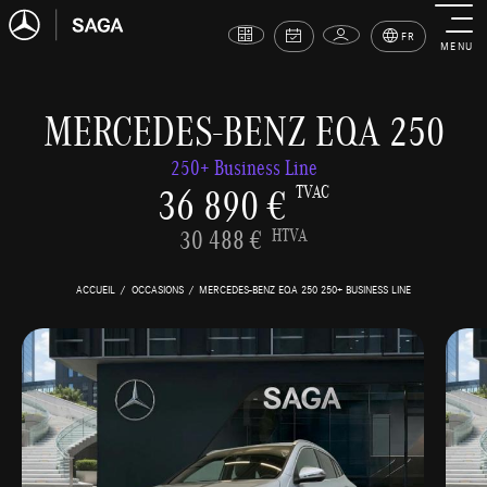
FR
MENU
MERCEDES-BENZ EQA 250
250+ Business Line
36 890 €
TVAC
30 488 €
HTVA
ACCUEIL
OCCASIONS
MERCEDES-BENZ EQA 250 250+ BUSINESS LINE