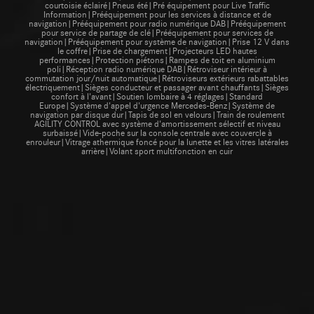
courtoisie éclairé|Pneus été|Pré équipement pour Live Traffic
Information|Prééquipement pour les services à distance et de
navigation|Prééquipement pour radio numérique DAB|Prééquipement
pour service de partage de clé|Prééquipement pour services de
navigation|Prééquipement pour système de navigation|Prise 12 V dans
le coffre|Prise de chargement|Projecteurs LED hautes
performances|Protection piétons|Rampes de toit en aluminium
poli|Réception radio numérique DAB|Rétroviseur intérieur à
commutation jour/nuit automatique|Rétroviseurs extérieurs rabattables
électriquement|Sièges conducteur et passager avant chauffants|Sièges
confort à l'avant|Soutien lombaire à 4 réglages|Standard
Europe|Système d'appel d'urgence Mercedes-Benz|Système de
navigation par disque dur|Tapis de sol en velours|Train de roulement
AGILITY CONTROL avec système d'amortissement sélectif et niveau
surbaissé|Vide-poche sur la console centrale avec couvercle à
enrouleur|Vitrage athermique foncé pour la lunette et les vitres latérales
arrière|Volant sport multifonction en cuir