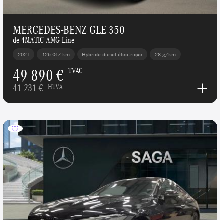
MERCEDES-BENZ GLE 350
de 4MATIC AMG Line
2021
125 047 km
Hybride diesel électrique
28 g/km
49 890 €
TVAC
41 231 €
HTVA