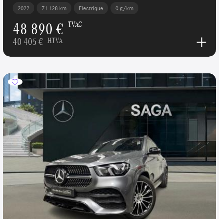
2022
71 128 km
Electrique
0 g/km
48 890 €
TVAC
40 405 €
HTVA