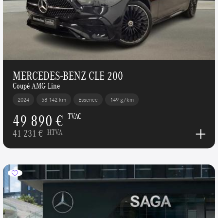
MERCEDES-BENZ CLE 200
Coupé AMG Line
2024
58 142 km
Essence
149 g/km
49 890 €
TVAC
41 231 €
HTVA