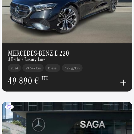
MERCEDES-BENZ E 220
d Berline Luxury Line
2024
29 549 km
Diesel
127 g/km
49 890 €
TTC