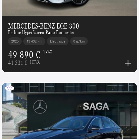
MERCEDES-BENZ EQE 300
Berline HyperScreen Pano Burmester
2025
13 432 km
Electrique
0 g/km
49 890 €
TVAC
41 231 €
HTVA