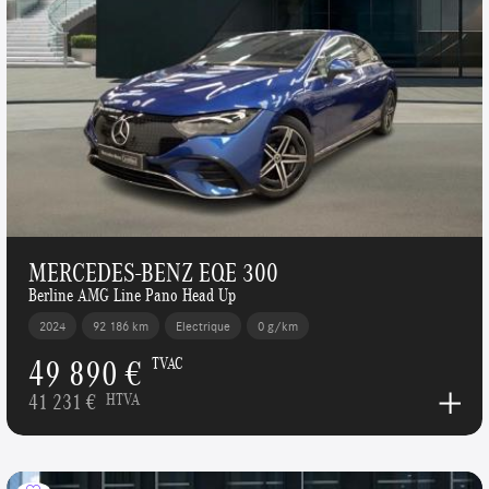
MERCEDES-BENZ EQE 300
Berline AMG Line Pano Head Up
2024
92 186 km
Electrique
0 g/km
49 890 €
TVAC
41 231 €
HTVA