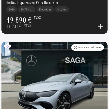
Berline HyperScreen Pano Burmester
2025
25 793 km
Electrique
0 g/km
49 890 €
TVAC
41 231 €
HTVA
FAIBLE KILOMÉTRAGE