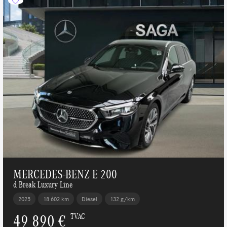
MERCEDES-BENZ E 200
d Break Luxury Line
2025
18 602 km
Diesel
132 g/km
49 890 €
TVAC