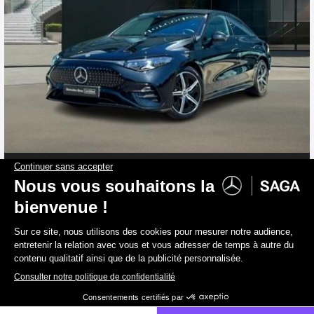
MERCEDES-BENZ CLA 250
+ Coupé AMG Pack Night Attelage
2026
27 304 km
Electrique
0 g/km
50 890 €
TVAC
42 058 €
HTVA