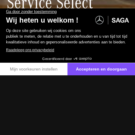
Service Select
Profiteer van -15 % op het onderhoud van
uw Mercedes van meer dan 6 jaar oud.
Ik profiteer ervan
Meld u aan voor exclusieve voordelen op geselecteerde
diensten voor uw Mercedes-Benz-voertuig.
Dankzij het Service Select-programma profiteert u van
15 procent korting op het reguliere onderhoud en bepaalde
interventies om slijtage tegen te gaan, met gebruik van
originele Mercedes-Benz-onderdelen en StarParts.
Nu inschrijven