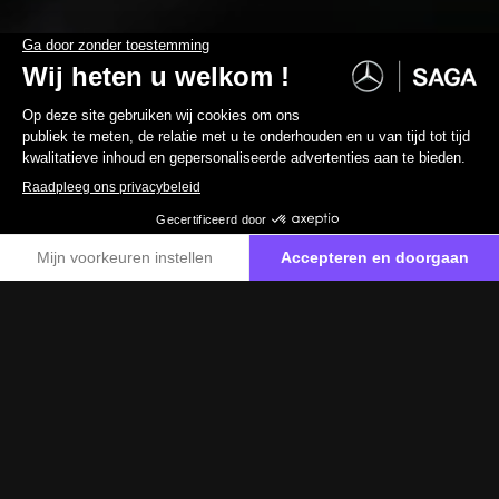
HOME
AUTOMODELLEN
GLA
GLA
Gemaakt voor avontuur
Reserveer een proefrit
GLA
Gemaakt voor avontuur
De Mercedes GLA biedt diverse aandrijfgehelen voor
elke behoefte, van efficiënte benzine- en dieselmotoren
tot plug-inhybrides en zuiver elektrische varianten. Alle
modellen zijn uitgerust met een gerobotiseerde