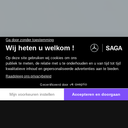
HOME
AUTOMODELLEN
CLA SHOOTING BRAKE
CLA Shooting Brake
Het vooruitziende instinct
Reserveer een proefrit
Het vooruitziende instinct