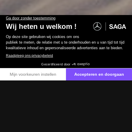
HOME
AUTOMODELLEN
GLC
GLC
Klaar voor alle mogelijkheden
Reserveer een proefrit
GLC
Klaar voor alle mogelijkheden
De Mercedes-Benz GLC is de perfecte combinatie van
geavanceerde technologie, verfijnd comfort en
dynamische prestaties.