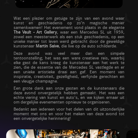
Wat een plezier om getuige te zijn van een avond waar
kunst en geschiedenis op zo'n magische manier
samenkwamen! Het evenement vond plaats in de elegante
The Vault - Art Gallery
, waar een Mercedes SL uit 1959,
zowel een meesterwerk als een stuk geschiedenis, op een
unieke manier tot leven werd gebracht door de geweldige
kunstenaar
Martin Saive
, die live op de auto schilderde.
Deze avond was veel meer dan een simpele
tentoonstelling; het was een ware creatieve reis, waarbij
elke gast de kans kreeg de kunstenaar aan het werk te
zien, die de essentie van de Mercedes SL vastlegde en er
een unieke artistieke draai aan gaf. Een moment van
inspiratie, creativiteit, gezelligheid, verfijnde gerechten en
een vleugje champagne.
Een grote dank aan onze gasten en de kunstenaars die
deze avond onvergetelijk hebben gemaakt. Het was een
echte viering van kunst en auto's, en we kijken ernaar uit
om dergelijke evenementen opnieuw te organiseren.
Bedankt aan iedereen voor het delen van dit uitzonderlijke
moment met ons en voor het maken van deze avond tot
een onvergetelijke herinnering!