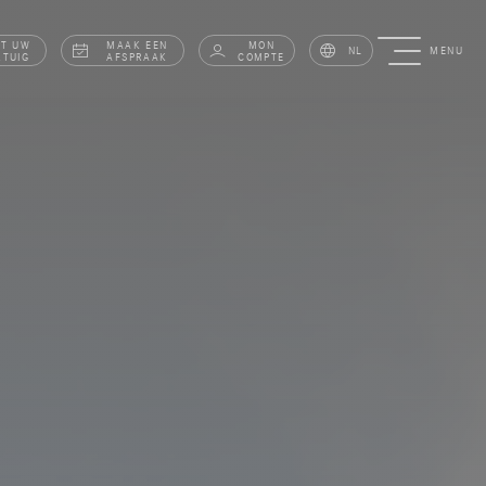
AT UW
MAAK EEN
MON
NL
MENU
RTUIG
AFSPRAAK
COMPTE