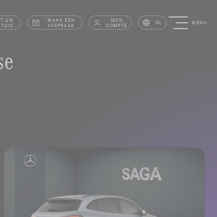
AT UW
MAAK EEN
MON
NL
MENU
RTUIG
AFSPRAAK
COMPTE
se