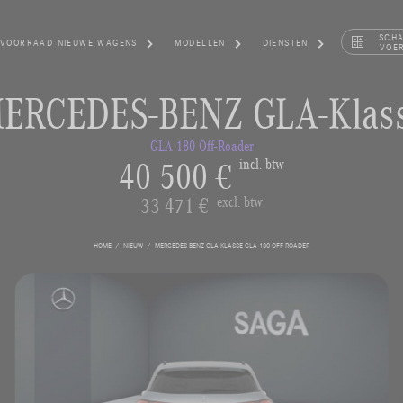
SCH
VOORRAAD NIEUWE WAGENS
MODELLEN
DIENSTEN
VOE
ERCEDES-BENZ GLA-Klas
GLA 180 Off-Roader
40 500 €
incl. btw
33 471 €
excl. btw
HOME
NIEUW
MERCEDES-BENZ GLA-KLASSE GLA 180 OFF-ROADER