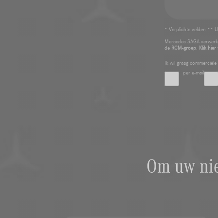
* Verplichte velden ** U
Mercedes SAGA verwerkt
de
RCM-groep
.
Klik hier
Ik wil graag commerciël
per e-mail
Om uw nie