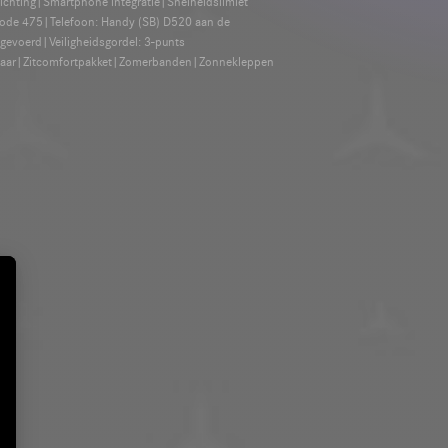
ichting|Smartphone integratie|Snelheidslimiet
code 475|Telefoon: Handy (SB) D520 aan de
gevoerd|Veiligheidsgordel: 3-punts
gsjaar|Zitcomfortpakket|Zomerbanden|Zonnekleppen