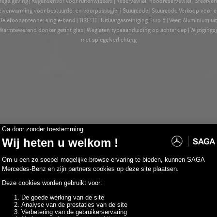
-regelgeving|Regensensor voor ruitenwissers|Reservewiel: noodreservewiel|Sfeerverl
elverwarming voor bestuurder en voorpassagier|Stuurcode|Stuurcode Verkoop voor 
efoonantenne: single-band|TIREFIT|Uitlaatgasreiniging Euro 6|Veer: Aluminium uit
rmtewerend donker getint glas|Weglaten typeaanduiding op achterklep|Wijzigin
met spiegelverlichting