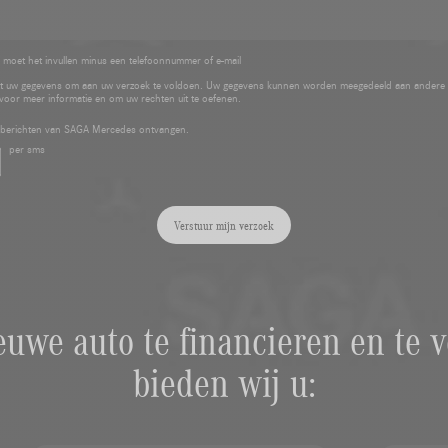
 moet het invullen minus een telefoonnummer of e-mail
 uw gegevens om aan uw verzoek te voldoen. Uw gegevens kunnen worden meegedeeld aan andere
voor meer informatie en om uw rechten uit te oefenen.
e berichten van SAGA Mercedes ontvangen.
per sms
Verstuur mijn verzoek
uwe auto te financieren en te v
bieden wij u: