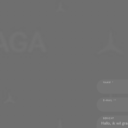
NAAM *
E-MAIL **
BERICHT