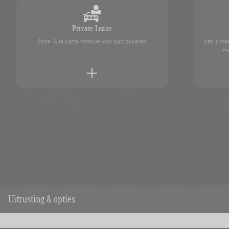
Private Lease
Onze 'A la carte'-formule voor particulieren
Het is mee
ma
Een afspraak maken
kundigen
Neem contact op met uw SAGA M
Uitrusting & opties