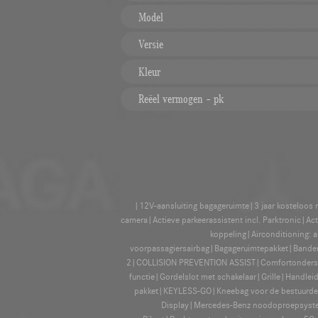
Model
Versie
Kleur
Reëel vermogen – pk
|12V-aansluiting bagageruimte|3 jaar kosteloos
camera|Actieve parkeerassistent incl. Parktronic|Ac
koppeling|Airconditioning:
voorpassagiersairbag|Bagageruimtepakket|Banden
2|COLLISION PREVENTION ASSIST|Comfortonderstel
functie|Gordelslot met schakelaar|Grille|Handl
pakket|KEYLESS-GO|Kneebag voor de bestuurder|L
Display|Mercedes-Benz noodoproepsystee