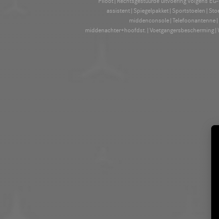
Piloot|Rechtsgestuurde uitvoering volgens EG
assistent|Spiegelpakket|Sportstoelen|Sto
middenconsole|Telefoonantenne|Tel
middenachter+hoofdst.|Voetgangersbescherming|Wa