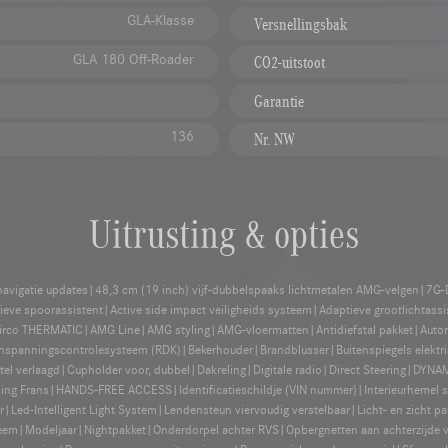
GLA-Klasse
Versnellingsbak
GLA 180 Off-Roader
CO2-uitstoot
Garantie
136
Nr. NW
Uitrusting & opties
 navigatie updates|48,3 cm (19 inch) vijf-dubbelspaaks lichtmetalen AMG-velgen|7G-
tieve spoorassistent|Active side impact veiligheids systeem|Adaptieve grootlichtas
 airco THERMATIC|AMG Line|AMG styling|AMG-vloermatten|Antidiefstal pakket|Automa
spanningscontrolesysteem (RDK)|Bekerhouder|Brandblusser|Buitenspiegels elektr
 verlaagd|Cupholder voor, dubbel|Dakreling|Digitale radio|Direct Steering|DYN
eiding Frans|HANDS-FREE ACCESS|Identificatieschildje (VIN nummer)|Interieurhemel
ed-Intelligent Light System|Lendensteun viervoudig verstelbaar|Licht- en zicht p
m|Modeljaar|Nightpakket|Onderdorpel achter RVS|Opbergnetten aan achterzijde 