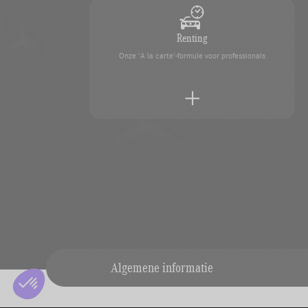
Renting
Onze 'A la carte'-formule voor professionals
Overname van uw voertuig
Laat uw voertuig eenvoudig schatten door onze des
Algemene informatie