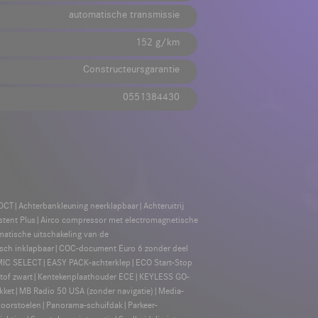
automatische transmissie
152 g/km
Constructeursgarantie
0551384430
DCT|Achterbankleuning neerklapbaar|Achteruitrij
sistent Plus|Airco compressor met electromagnetische
tische uitschakeling van de
isch inklapbaar|COC-document Euro 6 zonder deel
AMIC SELECT|EASY PACK-achterklep|ECO Start-Stop
 stof zwart|Kentekenplaathouder ECE|KEYLESS GO-
akket|MB Radio 50 USA (zonder navigatie)|Media-
voorstoelen|Panorama-schuifdak|Parkeer-