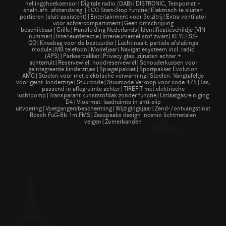
hellingshoeksensor|Digitale radio (DAB)|DISTRONIC, Tempomat +
snelh.afh. afstandsreg.|ECO Start-Stop functie|Elektrisch te sluiten
portieren (sluit-assistent)|Entertainment voor 3e zitrij|Extra ventilator
voor achtercompartiment|Geen omschrijving
beschikbaar|Grille|Handleiding Nederlands|Identificatieschildje (VIN
nummer)|Interieurdetectie|Interieurhemel stof zwart|KEYLESS-
GO|Kneebag voor de bestuurder|Luchtinaalt: partiele afsluitings
module|MB telefoon|Modeljaar|Navigatiesysteem incl. radio
(APS)|Parkeerpakket|Privacy glas, zijruiten achter +
achterruit|Reservewiel: noodreservewiel|Schouderkussen voor
geïntegreerde kinderzitjes|Spiegelpakket|Sportpakket Evolution
AMG|Stoelen voor met elektrische verwarming|Stoelen: Vangtafeltje
voor geïnt. kinderzitje|Stuurcode|Stuurcode Verkoop voor code 475|Tas,
passend in aflegruimte achter|TIREFIT met elektrische
luchtpomp|Transparant kunststofdak zonder functie|Uitlaatgasreiniging
D4|Vloermat: laadruimte in anti-slip
uitvoering|Voetgangersbescherming|Wijzigingsjaar|Zend-/ontvangstinstallati
Bosch FuG-8b 1m.FMS|Zesspaaks design incenio lichtmetalen
velgen|Zomerbanden