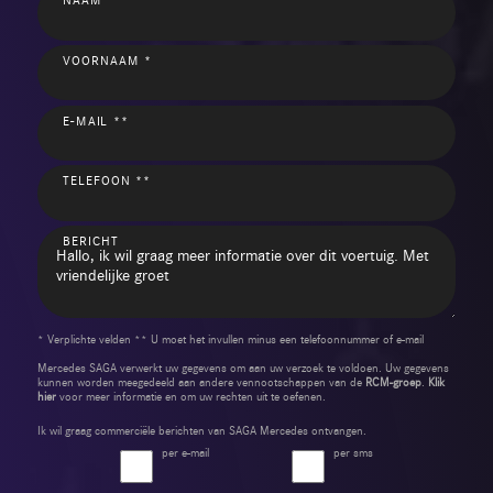
VOORNAAM *
E-MAIL **
TELEFOON **
BERICHT
* Verplichte velden ** U moet het invullen minus een telefoonnummer of e-mail
Mercedes SAGA verwerkt uw gegevens om aan uw verzoek te voldoen. Uw gegevens
kunnen worden meegedeeld aan andere vennootschappen van de
RCM-groep
.
Klik
hier
voor meer informatie en om uw rechten uit te oefenen.
Ik wil graag commerciële berichten van SAGA Mercedes ontvangen.
per e-mail
per sms