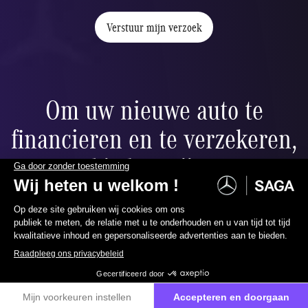
Verstuur mijn verzoek
Om uw nieuwe auto te
financieren en te verzekeren,
bieden wij u:
019511574
Neem contact met ons op
Ballonfinanciering
ier
Verlaag uw maandelijkse betalingen naar wens dankzij de
restwaarde