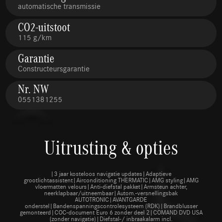
automatische transmissie
CO2-uitstoot
115 g/km
Garantie
Constructeursgarantie
Nr. NW
0551381255
Uitrusting & opties
|3 jaar kosteloos navigatie updates|Adaptieve
grootlichtassistent|Airconditioning THERMATIC|AMG styling|AMG
vloermatten velours|Anti-diefstal pakket|Armsteun achter,
neerklapbaar/uitneembaar|Autom.-versnellingsbak
AUTOTRONIC|AVANTGARDE
onderstel|Bandenspanningscontrolesysteem (RDK)|Brandblusser
gemonteerd|COC-document Euro 6 zonder deel 2|COMAND DVD USA
(zonder navigatie)|Diefstal-/ inbraakalarm incl.