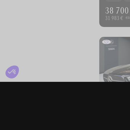
38 700
31 983 €
ex
MERCEDES
A 180 d