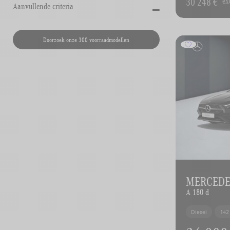
-
30 248 €
ex
Aanvullende criteria
Doorzoek onze 300 voorraadmodellen
MERCEDES
A 180 d
Diesel
142