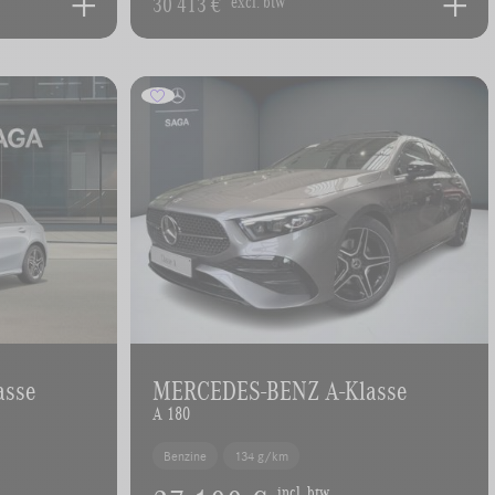
30 413 €
excl. btw
asse
MERCEDES-BENZ A-Klasse
A 180
Benzine
134 g/km
incl. btw