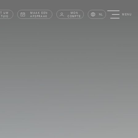
AT UW
MAAK EEN
MON
NL
MENU
RTUIG
AFSPRAAK
COMPTE