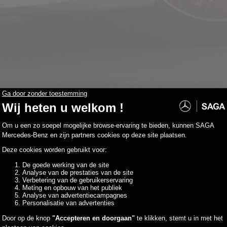
die aan uw zoekopdracht beantwoorden