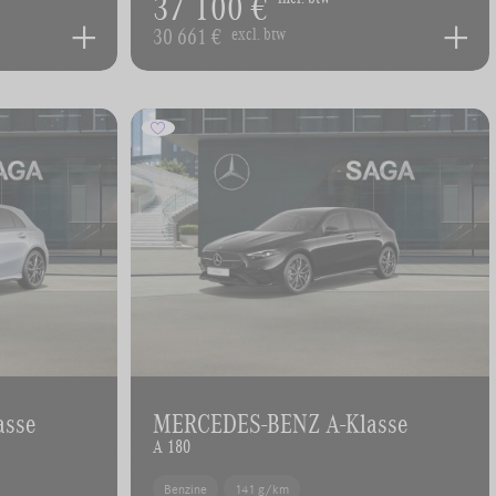
37 100 €
30 661 €
excl. btw
asse
MERCEDES-BENZ A-Klasse
A 180
Benzine
141 g/km