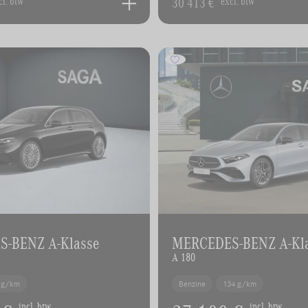
30 413 €
cl. btw
excl. btw
-BENZ A-Klasse
MERCEDES-BENZ A-Kl
A 180
 g/km
Benzine
134 g/km
incl. btw
incl. btw