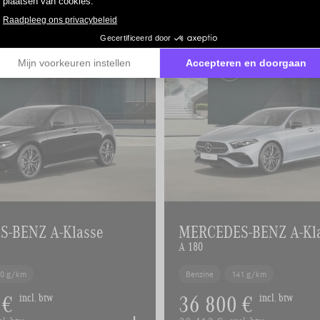
-BENZ A-Klasse
MERCEDES-BENZ A-Kl
A 180
40 g/km
Benzine
141 g/km
 €
36 800 €
incl. btw
incl. btw