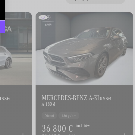
asse
MERCEDES-BENZ A-Klasse
A 180 d
Diesel
136 g/km
36 800 €
incl. btw