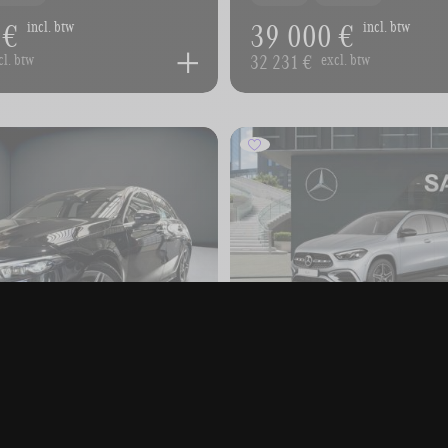
 €
39 000 €
incl. btw
incl. btw
32 231 €
cl. btw
excl. btw
-BENZ A-Klasse
MERCEDES-BENZ GLA-
GLA 180 Off-Roader