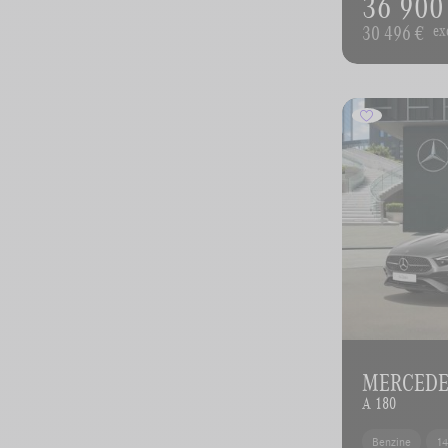
36 900
30 496 €
ex
MERCEDES
A 180
Benzine
1