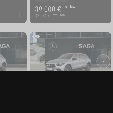
39 000 €
incl. btw
32 231 €
excl. btw
Klasse
MERCEDES-BENZ GLA-Klasse
GLA 180 Off-Roader