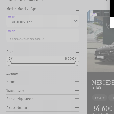
-
Merk / Model / Type
MERK
MODEL
-
Prijs
0
300 000
Energie
MERCEDES
Kleur
A 180
Transmissie
Benzine
1
Aantal zitplaatsen
36 600
Aantal deuren