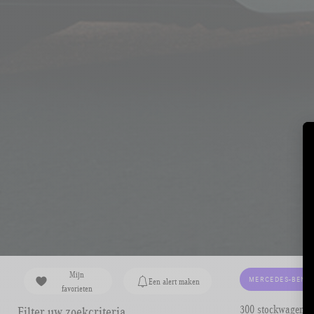
Mijn
MERCEDES-BENZ
Een alert maken
favorieten
300 stockwagens 
Filter uw zoekcriteria