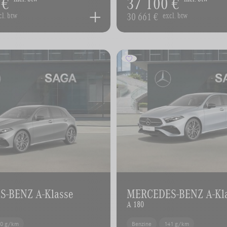
 €
37 100 €
30 661 €
cl. btw
excl. btw
-BENZ A-Klasse
MERCEDES-BENZ A-Kl
A 180
40 g/km
Benzine
141 g/km