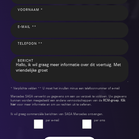
VOORNAAM *
E-MAIL **
TELEFOON **
BERICHT
* Verplichte velden ** U moet het invullen minus een telefoonnummer of e-mail
Mercedes SAGA verwerkt uw gegevens om aan uw verzoek te voldoen. Uw gegevens
kunnen worden meegedeeld aan andere vennootschappen van de
RCM-groep
.
Klik
hier
voor meer informatie en om uw rechten uit te oefenen.
Ik wil graag commerciële berichten van SAGA Mercedes ontvangen.
per e-mail
per sms