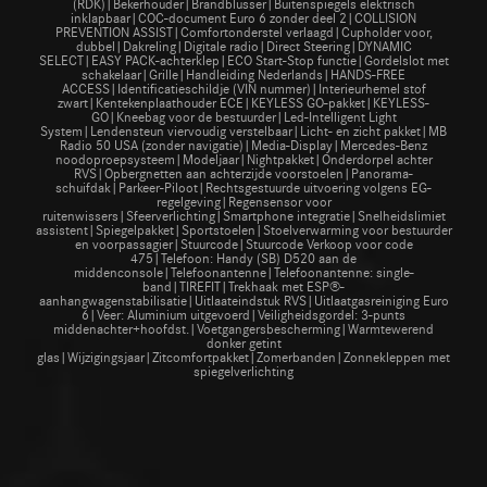
(RDK)|Bekerhouder|Brandblusser|Buitenspiegels elektrisch
inklapbaar|COC-document Euro 6 zonder deel 2|COLLISION
PREVENTION ASSIST|Comfortonderstel verlaagd|Cupholder voor,
dubbel|Dakreling|Digitale radio|Direct Steering|DYNAMIC
SELECT|EASY PACK-achterklep|ECO Start-Stop functie|Gordelslot met
schakelaar|Grille|Handleiding Nederlands|HANDS-FREE
ACCESS|Identificatieschildje (VIN nummer)|Interieurhemel stof
zwart|Kentekenplaathouder ECE|KEYLESS GO-pakket|KEYLESS-
GO|Kneebag voor de bestuurder|Led-Intelligent Light
System|Lendensteun viervoudig verstelbaar|Licht- en zicht pakket|MB
Radio 50 USA (zonder navigatie)|Media-Display|Mercedes-Benz
noodoproepsysteem|Modeljaar|Nightpakket|Onderdorpel achter
RVS|Opbergnetten aan achterzijde voorstoelen|Panorama-
schuifdak|Parkeer-Piloot|Rechtsgestuurde uitvoering volgens EG-
regelgeving|Regensensor voor
ruitenwissers|Sfeerverlichting|Smartphone integratie|Snelheidslimiet
assistent|Spiegelpakket|Sportstoelen|Stoelverwarming voor bestuurder
en voorpassagier|Stuurcode|Stuurcode Verkoop voor code
475|Telefoon: Handy (SB) D520 aan de
middenconsole|Telefoonantenne|Telefoonantenne: single-
band|TIREFIT|Trekhaak met ESP®-
aanhangwagenstabilisatie|Uitlaateindstuk RVS|Uitlaatgasreiniging Euro
6|Veer: Aluminium uitgevoerd|Veiligheidsgordel: 3-punts
middenachter+hoofdst.|Voetgangersbescherming|Warmtewerend
donker getint
glas|Wijzigingsjaar|Zitcomfortpakket|Zomerbanden|Zonnekleppen met
spiegelverlichting