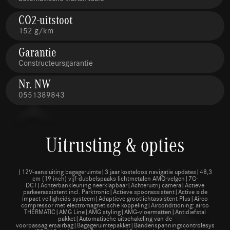
CO2-uitstoot
152 g/km
Garantie
Constructeursgarantie
Nr. NW
0551389843
Uitrusting & opties
|12V-aansluiting bagageruimte|3 jaar kosteloos navigatie updates|48,3
cm (19 inch) vijf-dubbelspaaks lichtmetalen AMG-velgen|7G-
DCT|Achterbankleuning neerklapbaar|Achteruitrij camera|Actieve
parkeerassistent incl. Parktronic|Actieve spoorassistent|Active side
impact veiligheids systeem|Adaptieve grootlichtassistent Plus|Airco
compressor met electromagnetische koppeling|Airconditioning: airco
THERMATIC|AMG Line|AMG styling|AMG-vloermatten|Antidiefstal
pakket|Automatische uitschakeling van de
voorpassagiersairbag|Bagageruimtepakket|Bandenspanningscontrolesysteem