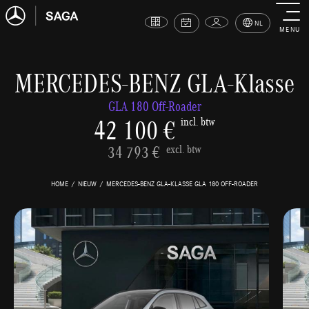
NL
MENU
MERCEDES-BENZ GLA-Klasse
GLA 180 Off-Roader
42 100 €
incl. btw
34 793 €
excl. btw
HOME
NIEUW
MERCEDES-BENZ GLA-KLASSE GLA 180 OFF-ROADER