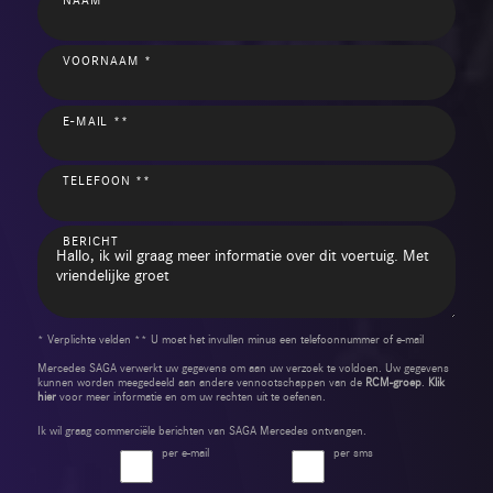
VOORNAAM *
E-MAIL **
TELEFOON **
BERICHT
* Verplichte velden ** U moet het invullen minus een telefoonnummer of e-mail
Mercedes SAGA verwerkt uw gegevens om aan uw verzoek te voldoen. Uw gegevens
kunnen worden meegedeeld aan andere vennootschappen van de
RCM-groep
.
Klik
hier
voor meer informatie en om uw rechten uit te oefenen.
Ik wil graag commerciële berichten van SAGA Mercedes ontvangen.
per e-mail
per sms