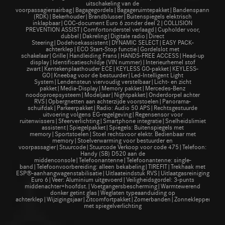
uitschakeling van de
voorpassagiersairbag|Bagagegordels|Bagageruimtepakket|Bandenspanningsc
(RDK)|Bekerhouder|Brandblusser|Buitenspiegels elektrisch
inklapbaar|COC-document Euro 6 zonder deel 2|COLLISION
PREVENTION ASSIST|Comfortonderstel verlaagd|Cupholder voor,
dubbel|Dakreling|Digitale radio|Direct
Steering|Dodehoekassistent|DYNAMIC SELECT|EASY PACK-
achterklep|ECO Start-Stop functie|Gordelslot met
schakelaar|Grille|Handleiding Frans|HANDS-FREE ACCESS|Head-up
display|Identificatieschildje (VIN nummer)|Interieurhemel stof
zwart|Kentekenplaathouder ECE|KEYLESS GO-pakket|KEYLESS-
GO|Kneebag voor de bestuurder|Led-Intelligent Light
System|Lendensteun viervoudig verstelbaar|Licht- en zicht
pakket|Media-Display|Memory pakket|Mercedes-Benz
noodoproepsysteem|Modeljaar|Nightpakket|Onderdorpel achter
RVS|Opbergnetten aan achterzijde voorstoelen|Panorama-
schuifdak|Parkeerpakket|Radio: Audio 50 APS|Rechtsgestuurde
uitvoering volgens EG-regelgeving|Regensensor voor
ruitenwissers|Sfeerverlichting|Smartphone integratie|Snelheidslimiet
assistent|Spiegelpakket|Spiegels: Buitenspiegels met
memory|Sportstoelen|Stoel rechtsvoor elektr. Bedienbaar met
memory|Stoelverwarming voor bestuurder en
voorpassagier|Stuurcode|Stuurcode Verkoop voor code 475|Telefoon:
Handy (SB) D520 aan de
middenconsole|Telefoonantenne|Telefoonantenne: single-
band|Telefoonvoorbereiding: alleen bekabeling|TIREFIT|Trekhaak met
ESP®-aanhangwagenstabilisatie|Uitlaateindstuk RVS|Uitlaatgasreiniging
Euro 6|Veer: Aluminium uitgevoerd|Veiligheidsgordel: 3-punts
middenachter+hoofdst.|Voetgangersbescherming|Warmtewerend
donker getint glas|Weglaten typeaanduiding op
achterklep|Wijzigingsjaar|Zitcomfortpakket|Zomerbanden|Zonnekleppen
met spiegelverlichting