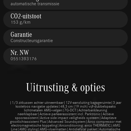
automatische transmissie
CO2-uitstoot
153 g/km
Garantie
Constructeursgarantie
Nr. NW
0551393176
Uitrusting & opties
|1/3 zitkussen achter uitneembaar|12V-aansluiting bagageruimte|3 jaar
kosteloos navigatie updates|48,3 cm (19 inch) vijf-dubbelspaaks
lichtmetalen AMG-velgen|7G-DCT|Achterbankleuning
neerklapbaar|Actieve parkeerassistent incl. Parktronic|Actieve
spoorassistent|Active side impact veiligheids systeem|Adaptieve
grootlichtassistent Plus|Advanced Soundsystem|Airco compressor met
electromagnetische koppeling|Airconditioning: airco THERMATIC|AMG
Line|AMG styling|AMG-vloermatten|Antidiefstal pakket|Automatische