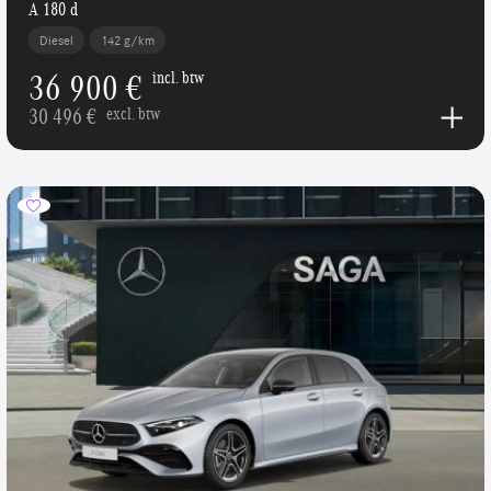
A 180 d
Diesel
142 g/km
36 900 €
incl. btw
30 496 €
excl. btw