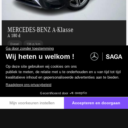
MERCEDES-BENZ A-Klasse
A 180 d
Diesel
136 g/km
39 400 €
incl. btw
32 562 €
excl. btw