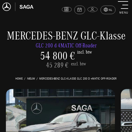
NL
MENU
MERCEDES-BENZ GLC-Klasse
GLC 200 d 4MATIC Off-Roader
54 800 €
incl. btw
45 289 €
excl. btw
HOME
NIEUW
MERCEDES-BENZ GLC-KLASSE GLC 200 D 4MATIC OFF-ROADER