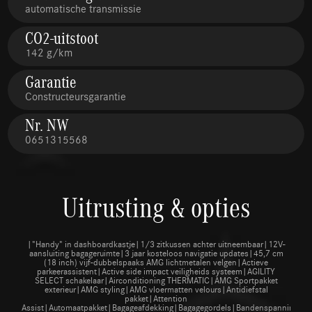
automatische transmissie
CO2-uitstoot
142 g/km
Garantie
Constructeursgarantie
Nr. NW
0651315568
Uitrusting & opties
|"Handy" in dashboardkastje|1/3 zitkussen achter uitneembaar|12V-
aansluiting bagageruimte|3 jaar kosteloos navigatie updates|45,7 cm
(18 inch) vijf-dubbelspaaks AMG lichtmetalen velgen|Actieve
parkeerassistent|Active side impact veiligheids systeem|AGILITY
SELECT schakelaar|Airconditioning THERMATIC|AMG Sportpakket
exterieur|AMG styling|AMG vloermatten velours|Antidiefstal
pakket|Attention
Assist|Automaatpakket|Bagageafdekking|Bagagegordels|Bandenspanningsco