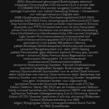
(RDK)|Brandblusser gemonteerd|Buitenspiegels elektrisch
inklapbaar|Chroompakket|COC-document Euro 6 zonder deel
2|COMAND DVD USA (zonder navigatie)|Comfort climate
package|Cupholder voor, dubbel|Dakrailing|Diefstal-/ inbraakalarm
incl. hellingshoeksensor|Digitale radio
(DAB)|Dodehoekassistent|Doorlaadmogelijkheid|EASY PACK-
achterklep|EASY-PACK Fixkit, bevestigingsset kofferruimte|ECO Start-
Stop functie|Elektrisch te sluiten portieren (sluit-assistent)|Emissie
stuurcode voor FTP75|Entertainment voor 3e zitrij|Faxsysteem
achter|Final Edition|Gordelslot met schakelaar|Grille|Handleiding
Frans|Hoofdtelefoons|Identificatieschildje (VIN nummer)|Intelligent
Light System Plus|Interieurdetectie|Interieurhemel stof
zwart|Interieurverlichtingspakket|KEYLESS-GO|Koppeling,
automatisch|Licht pakket|MB telefoon|Memory
pakket|Modeljaar|Modificatiepakket|Multifunctioneel stuurwiel
verwarmd|Navigatiesysteem incl. radio (APS)|Opberg
pakket|Panoramadak (glas) elektrisch bediend|Privacy glas, zijruiten
achter + achterruit|Radio Premium Bose|Regensensor voor
ruitenwissers|Remsysteem 18 inch|Reservewiel:
noodreservewiel|Ruitensproeierinstallatie
verwarmd|Sfeerverlichting|Sierdelen: Pianolak|Snelheidslimiet-
assistent|Spiegelpakket|Spiegels: Buitenspiegels met
memory|Sportonderstel|Sportstoelen voor en achter|Stoel linksvoor
elektr. bedienbaar met memory|Stoel rechtsvoor elektr. Bedienbaar met
memory|Stoelen voor met elektrische verwarming|Stoelen: Vangtafeltje
voor geïnt. kinderzitje|Stoelen: voor uitgevoerd als
sportstoel|Stuurcode|Stuurcode Verkoop voor code 475|Taxi
Edition|Telefoon: Handy (SB) D520 aan de middenconsole|Telefoon:
handy inclusief handsfree-set|Telefoonantenne|TIREFIT met elektrische
luchtpomp|Trekhaak|Uitlaatgasreiniging Euro 6|Uitvoering: Special
Edition (R129)|Vloermat: laadruimte in anti-slip uitvoering|Widescreen
Cockpit|Wielkastverbreding voor AMG
velgen|Wijzigingsjaar|Zend-/ontvangstinstallatie Bosch FuG-8b
1m.FMS|Zomerbanden