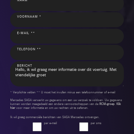
VOORNAAM *
E-MAIL **
TELEFOON **
BERICHT
* Verplichte velden ** U moet het invullen minus een telefoonnummer of e-mail
Mercedes SAGA verwerkt uw gegevens om aan uw verzoek te voldoen. Uw gegevens
kunnen worden meegedeeld aan andere vennootschappen van de
RCM-groep
.
Klik
hier
voor meer informatie en om uw rechten uit te oefenen.
Ik wil graag commerciële berichten van SAGA Mercedes ontvangen.
per e-mail
per sms