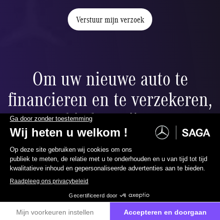
Verstuur mijn verzoek
Om uw nieuwe auto te
financieren en te verzekeren,
bieden wij u:
085236900
Neem contact met ons op
Ballonfinanciering
ier
Verlaag uw maandelijkse betalingen naar wens dankzij de
restwaarde