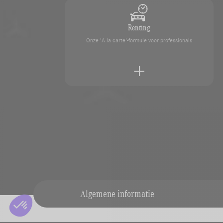
Renting
Onze 'A la carte'-formule voor professionals
Overname van uw voertuig
Laat uw voertuig eenvoudig schatten door onze des
Algemene informatie