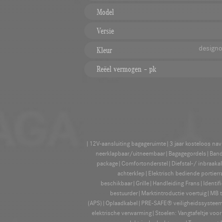
Model
Versie
designo
Kleur
Reëel vermogen – pk
|12V-aansluiting bagageruimte|3 jaar kosteloos na
neerklapbaar/uitneembaar|Bagagegordels|Ban
package|Comfortonderstel|Diefstal-/ inbraakal
achterklep|Elektrisch bediende portierr
beschikbaar|Grille|Handleiding Frans|Identif
bestuurder|Marktintroductie voertuig|MB 
(APS)|Oplaadkabel|PRE-SAFE® veiligheidssysteem|Pr
elektrische verwarming|Stoelen: Vangtafeltje voo