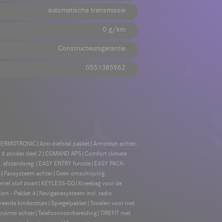
automatische transmissie
0 g/km
Constructeursgarantie
0551385962
THERMOTRONIC|Anti-diefstal pakket|Armsteun achter,
 6 zonder deel 2|COMAND APS|Comfort climate
fh. afstandsreg.|EASY ENTRY functie|EASY PACK-
trij|Faxsysteem achter|Geen omschrijving
urhemel stof zwart|KEYLESS-GO|Kneebag voor de
n - Pakket 4|Navigatiesysteem incl. radio
reerde kinderzitjes|Spiegelpakket|Stoelen voor met
egruimte achter|Telefoonvoorbereiding|TIREFIT met