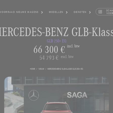
SCH
VOORRAAD NIEUWE WAGENS
MODELLEN
DIENSTEN
VOE
ERCEDES-BENZ GLB-Klas
GLB 250+ EQ
66 300 €
incl. btw
54 793 €
excl. btw
HOME
NIEUW
MERCEDES-BENZ GLB-KLASSE GLB 250+ EQ