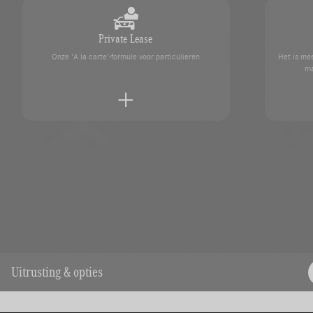
Private Lease
Onze 'A la carte'-formule voor particulieren
Het is mee
ma
Een afspraak maken
kundigen
Neem contact op met uw SAGA M
Uitrusting & opties