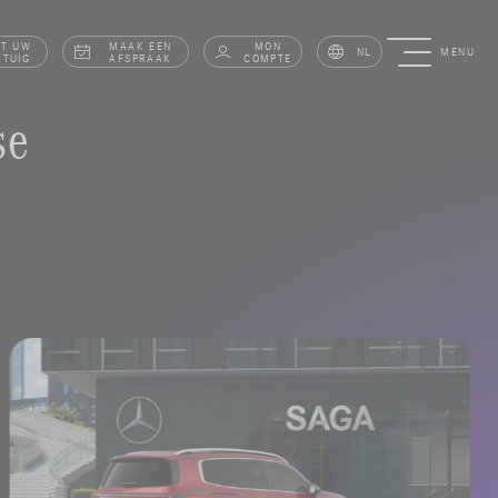
AT UW
MAAK EEN
MON
NL
MENU
RTUIG
AFSPRAAK
COMPTE
se