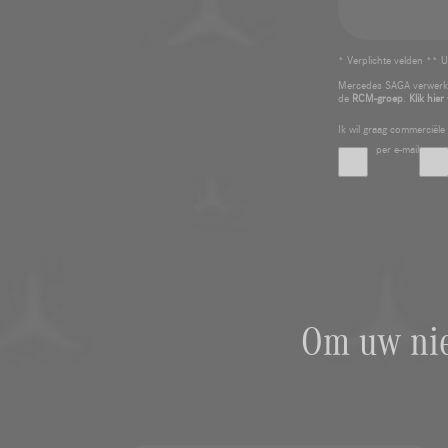
* Verplichte velden ** U
Mercedes SAGA verwerkt
de
RCM-groep
.
Klik hier
Ik wil graag commerciël
per e-mail
Om uw nie