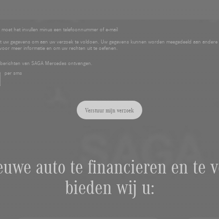
 moet het invullen minus een telefoonnummer of e-mail
 uw gegevens om aan uw verzoek te voldoen. Uw gegevens kunnen worden meegedeeld aan andere
voor meer informatie en om uw rechten uit te oefenen.
e berichten van SAGA Mercedes ontvangen.
per sms
Verstuur mijn verzoek
uwe auto te financieren en te v
bieden wij u: