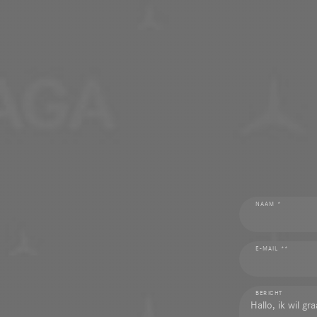
NAAM *
E-MAIL **
BERICHT