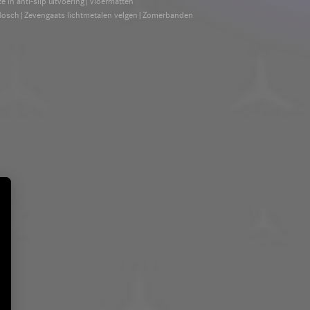
 in anti-slip uitvoering|Vloermatten
/ Bosch|Zevengaats lichtmetalen velgen|Zomerbanden