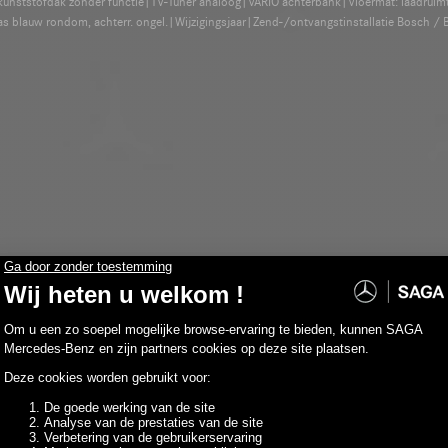
unststofdak zonder functie|TV-Tuner analoog|VARIO achterbank|Vloermat: laadruimte
blauw rondom, achterr. ongel.|Wijzigingsjaar|Zend-/ontvangstinstallatie Bosch 