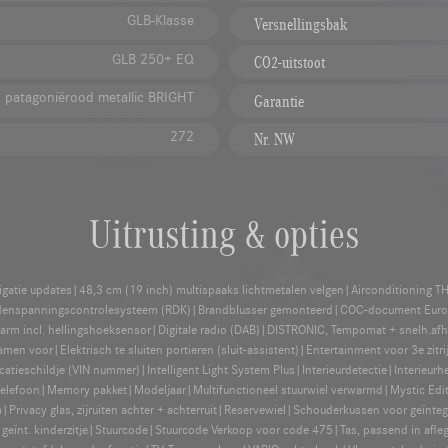
GLB-Klasse
Versnellingsbak
GLB 250+ EQ
CO2-uitstoot
 patagoniërood metallic BRIGHT
Garantie
272
Nr. NW
Uitrusting & opties
vigatie updates|48,3 cm (19 inch) multispaaks lichtmetalen velgen|Airconditioning 
denspanningscontrolesysteem (RDK)|Brandblusser gemonteerd|COC-document Euro
arm incl. hellingshoeksensor|Digitale radio (DAB)|DISTRONIC, Tempomat + snelh.a
amen voor|Elektrisch te sluiten portieren (sluit-assistent)|Entertainment voor 3e zi
icatieschildje (VIN nummer)|Intelligent Light System Plus|Interieurdetectie|Interie
telefoon|Memory pakket|Modeljaar|Multifunctioneel stuurwiel verwarmd|Mystic Editio
ivacy glas, zijruiten achter + achterruit|Reservewiel|Schouderkussen voor geïnteg
r geïnt. kinderzitje|Stuurcode|Stuurcode Verkoop voor code 475|Tas, passend in afl