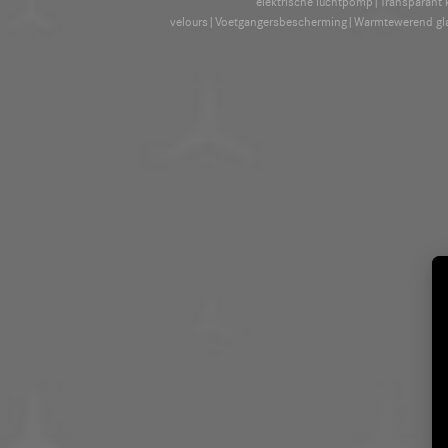
elektrische luchtpomp|Transparant k
velours|Voetgangersbescherming|Warmtewerend glas 