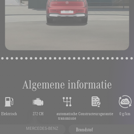
Algemene informatie
Elektrisch
272 CH
automatische
Constructeursgarantie
0 g/km
transmissie
MERCEDES-BENZ
Brandstof