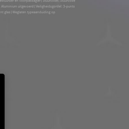
bestuurder en voorpassagier|Stuurcode|Stuurcode
Aluminium uitgevoerd|Veiligheidsgordel: 3-punts
int glas|Weglaten typeaanduiding op