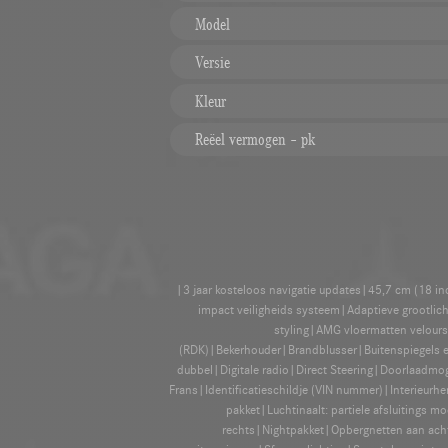
Model
Versie
Kleur
Reëel vermogen – pk
|3 jaar kosteloos navigatie updates|45,7 cm (18 i
impact veiligheids systeem|Adaptieve grootli
styling|AMG vloermatten velour
(RDK)|Bekerhouder|Brandblusser|Buitenspiegels 
dubbel|Digitale radio|Direct Steering|Doorlaadm
Frans|Identificatieschildje (VIN nummer)|Interieurh
pakket|Luchtinaalt: partiele afsluiting
rechts|Nightpakket|Opbergnetten aan acht