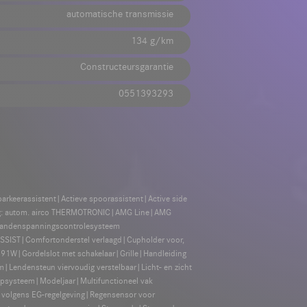
automatische transmissie
134 g/km
Constructeursgarantie
0551393293
arkeerassistent|Actieve spoorassistent|Active side
oning: autom. airco THERMOTRONIC|AMG Line|AMG
|Bandenspanningscontrolesysteem
SSIST|Comfortonderstel verlaagd|Cupholder voor,
91W|Gordelslot met schakelaar|Grille|Handleiding
m|Lendensteun viervoudig verstelbaar|Licht- en zicht
epsysteem|Modeljaar|Multifunctioneel vak
g volgens EG-regelgeving|Regensensor voor