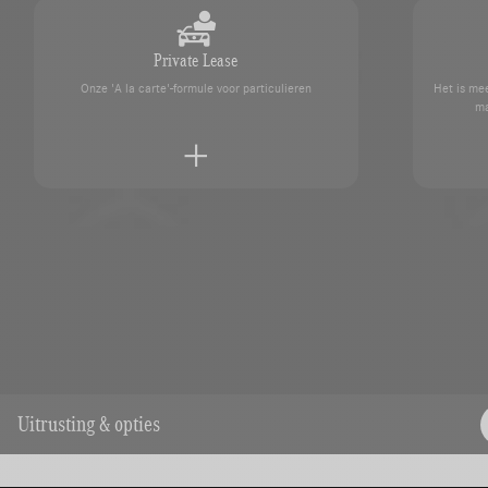
Private Lease
Onze 'A la carte'-formule voor particulieren
Het is mee
ma
Een afspraak maken
kundigen
Neem contact op met uw SAGA M
Uitrusting & opties