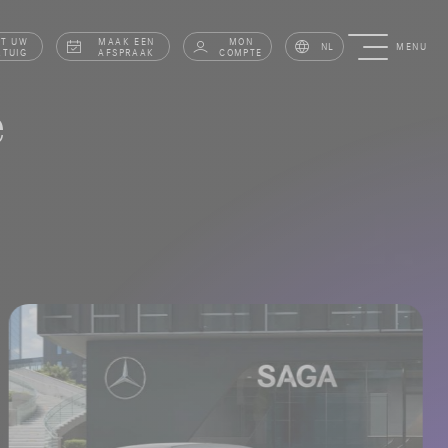
AT UW
MAAK EEN
MON
NL
MENU
RTUIG
AFSPRAAK
COMPTE
e