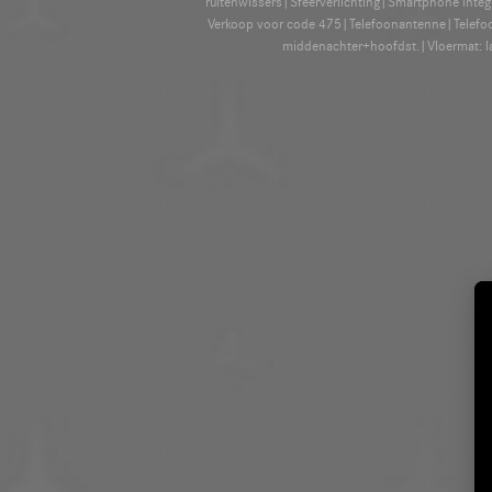
ruitenwissers|Sfeerverlichting|Smartphone inte
Verkoop voor code 475|Telefoonantenne|Telefoon
middenachter+hoofdst.|Vloermat: la