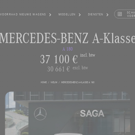
SCH
VOORRAAD NIEUWE WAGENS
MODELLEN
DIENSTEN
VOE
MERCEDES-BENZ A-Klass
A 180
37 100 €
incl. btw
30 661 €
excl. btw
HOME
NIEUW
MERCEDES-BENZ A-KLASSE A 180