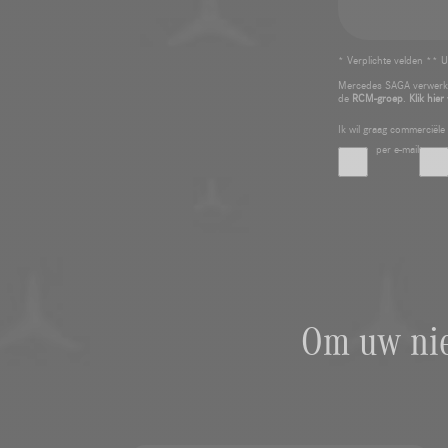
* Verplichte velden ** U
Mercedes SAGA verwerkt
de
RCM-groep
.
Klik hier
Ik wil graag commerciël
per e-mail
Om uw nie