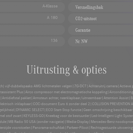
A-Klasse
Versnellingsbak
A 180
CO2-uitstoot
Garantie
136
Nr. NW
Uitrusting & opties
nch) vijf-dubbelspaaks AMG lichtmetalen velgen|7G-DCT|Achteruitrij camera|Actieve p
chtassistent Plus|Airco compressor met electromagnetische koppeling|Airconditi
s|Antidiefstal pakket|Armsteun achter, neerklapbaar/uitneembaar|Attention Assist
elektrisch inklapbaar|COC-document Euro 6 zonder deel 2|COLLISION PREVENTION A
ogelijkheid|DYNAMIC SELECT|ECO Start-Stop functie|Geen omschrijving beschikbaar 
emel stof zwart|KEYLESS-GO|Kneebag voor de bestuurder|Led-Intelligent Light Syste
s module|MB Radio 50 USA (zonder navigatie)|Media-Display|Mercedes-Benz noodopro
erzijde voorstoelen|Panorama-schuifdak|Parkeer-Piloot|Rechtsgestuurde uitvoerin