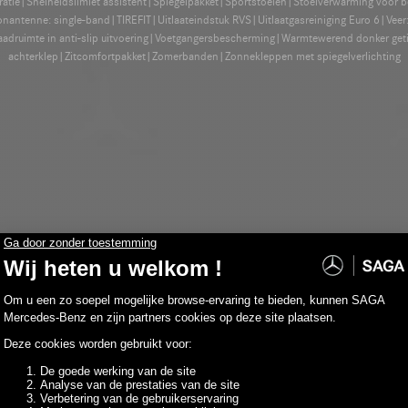
gratie|Snelheidslimiet assistent|Spiegelpakket|Sportstoelen|Stoelverwarming voor 
antenne: single-band|TIREFIT|Uitlaateindstuk RVS|Uitlaatgasreiniging Euro 6|Veer: 
adruimte in anti-slip uitvoering|Voetgangersbescherming|Warmtewerend donker get
achterklep|Zitcomfortpakket|Zomerbanden|Zonnekleppen met spiegelverlichting