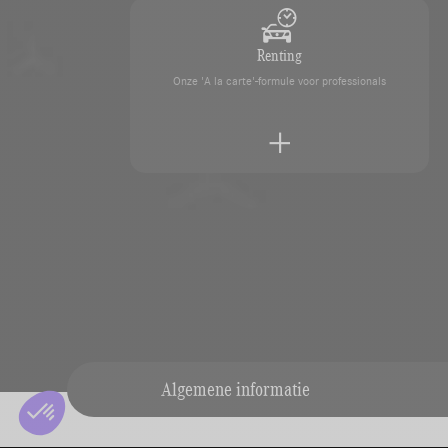
Renting
Onze 'A la carte'-formule voor professionals
Overname van uw voertuig
Laat uw voertuig eenvoudig schatten door onze des
Algemene informatie