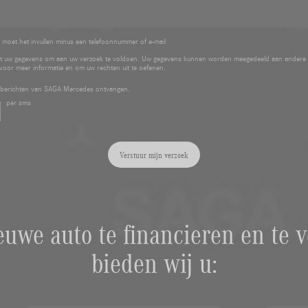
 moet het invullen minus een telefoonnummer of e-mail
 uw gegevens om aan uw verzoek te voldoen. Uw gegevens kunnen worden meegedeeld aan andere
voor meer informatie en om uw rechten uit te oefenen.
e berichten van SAGA Mercedes ontvangen.
per sms
Verstuur mijn verzoek
uwe auto te financieren en te v
bieden wij u: