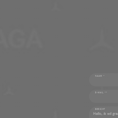
NAAM *
E-MAIL **
BERICHT