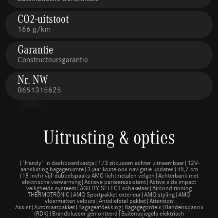
CO2-uitstoot
166 g/km
Garantie
Constructeursgarantie
Nr. NW
0651315625
Uitrusting & opties
|"Handy" in dashboardkastje|1/3 zitkussen achter uitneembaar|12V-
aansluiting bagageruimte|3 jaar kosteloos navigatie updates|45,7 cm
(18 inch) vijf-dubbelspaaks AMG lichtmetalen velgen|Achterbank met
elektrische verwarming|Actieve parkeerassistent|Active side impact
veiligheids systeem|AGILITY SELECT schakelaar|Airconditioning
THERMOTRONIC|AMG Sportpakket exterieur|AMG styling|AMG
vloermatten velours|Antidiefstal pakket|Attention
Assist|Automaatpakket|Bagageafdekking|Bagagegordels|Bandenspanningsco
(RDK)|Brandblusser gemonteerd|Buitenspiegels elektrisch