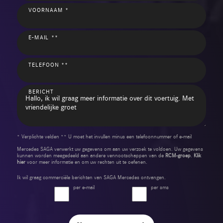
VOORNAAM *
E-MAIL **
TELEFOON **
BERICHT
* Verplichte velden ** U moet het invullen minus een telefoonnummer of e-mail
Mercedes SAGA verwerkt uw gegevens om aan uw verzoek te voldoen. Uw gegevens
kunnen worden meegedeeld aan andere vennootschappen van de
RCM-groep
.
Klik
hier
voor meer informatie en om uw rechten uit te oefenen.
Ik wil graag commerciële berichten van SAGA Mercedes ontvangen.
per e-mail
per sms