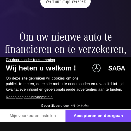
Verstuur mijn verzoek
Om uw nieuwe auto te
financieren en te verzekeren,
bieden wij u:
067 88 99 00
Neem contact met ons op
Ballonfinanciering
ier
Verlaag uw maandelijkse betalingen naar wens dankzij de
restwaarde