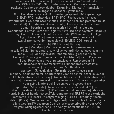
inklapbaar|Chroompakket|COC-document Euro 6 zonder deel
2|COMAND DVD USA (zonder navigatie)|Comfort climate
package|Cupholder voor, dubbel|Dakrailing|Diefstal-/ inbraakalarm
incl. hellingshoeksensor|Digitale radio
(DAB)|Dodehoekassistent|Doorlaadmogelijkheid|DVD speler, regio
2|EASY PACK-achterklep|EASY-PACK Fixkit, bevestigingsset
kofferruimte|ECO Start-Stop functie|Elektrisch te sluiten portieren (sluit-
assistent)|Entertainment voor 3e zitrij|Faxsysteem achter|Final
Edition|Gordelslot met schakelaar|Grille|Handleiding
Nederlands|Harman Kardon® Logic7® Surround-Soundsystem|Head-up
display|Hoofdtelefoons|Identificatieschildje (VIN nummer)|Intelligent
Light System Plus|Interieurdetectie|Interieurhemel stof
zwart|Interieurverlichtingspakket|KEYLESS-GO|Koppeling,
automatisch|MB telefoon|Memory
pakket|Modeljaar|Modificatiepakket|Motorrestwarmte
installatie|Multifunctioneel stuurwiel verwarmd|Navigatiesysteem incl.
radio (APS)|Opberg pakket|Panoramadak (glas) elektrisch
bediend|Privacy glas, zijruiten achter + achterruit|Radio Premium
Bose|Regensensor voor ruitenwissers|Remsysteem 18
inch|Reservewiel: noodreservewiel|Ruitensproeierinstallatie
verwarmd|Sfeerverlichting|Snelheidslimiet-
assistent|Spiegelpakket|Spiegels: Buitenspiegels met
memory|Sportonderstel|Sportstoelen voor en achter|Stoel linksvoor
elektr. bedienbaar met memory|Stoel rechtsvoor elektr. Bedienbaar met
memory|Stoelen voor met elektrische verwarming|Stoelen: Vangtafeltje
voor geïnt. kinderzitje|Stoelen: voor uitgevoerd als
sportstoel|Stuurcode|Stuurcode Verkoop voor code 475|Taxi
Edition|Telefoon: Handy (SB) D520 aan de middenconsole|Telefoon:
handy inclusief handsfree-set|Telefoonantenne|TIREFIT met elektrische
luchtpomp|Trekhaak|Uitlaatgasreiniging Euro 6|Uitvoering: Special
Edition (R129)|Veer: Aluminium uitgevoerd|Vloermat: laadruimte in anti-
slip uitvoering|Widescreen Cockpit|Wielkastverbreding voor AMG
velgen|Wijzigingsjaar|Zend-/ontvangstinstallatie Bosch FuG-8b
1m.FMS|Zomerbanden