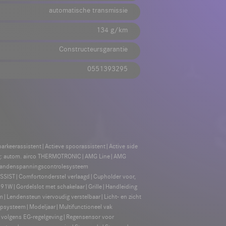
automatische transmissie
134 g/km
Constructeursgarantie
0551393295
arkeerassistent|Actieve spoorassistent|Active side
oning: autom. airco THERMOTRONIC|AMG Line|AMG
|Bandenspanningscontrolesysteem
SSIST|Comfortonderstel verlaagd|Cupholder voor,
91W|Gordelslot met schakelaar|Grille|Handleiding
m|Lendensteun viervoudig verstelbaar|Licht- en zicht
epsysteem|Modeljaar|Multifunctioneel vak
g volgens EG-regelgeving|Regensensor voor