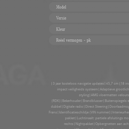
Model
Versie
Kleur
Reëel vermogen – pk
|3 jaar kosteloos navigatie updates|45,7 cm (18 i
impact veiligheids systeem|Adaptieve grootli
styling|AMG vloermatten velour
(RDK)|Bekerhouder|Brandblusser|Buitenspiegels 
dubbel|Digitale radio|Direct Steering|Doorlaadm
Frans|Identificatieschildje (VIN nummer)|Interieurh
pakket|Luchtinaalt: partiele afsluiting
rechts|Nightpakket|Opbergnetten aan acht