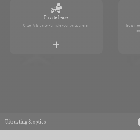
Private Lease
Onze 'A la carte'-formule voor particulieren
Het is mee
ma
Een afspraak maken
kundigen
Neem contact op met uw SAGA M
Uitrusting & opties