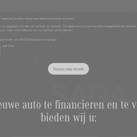
 moet het invullen minus een telefoonnummer of e-mail
 uw gegevens om aan uw verzoek te voldoen. Uw gegevens kunnen worden meegedeeld aan andere
voor meer informatie en om uw rechten uit te oefenen.
e berichten van SAGA Mercedes ontvangen.
per sms
Verstuur mijn verzoek
uwe auto te financieren en te v
bieden wij u: