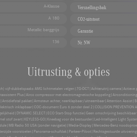
A-Klasse
Versnellingsbak
A 180
CO2-uitstoot
Metallic berggrijs
Garantie
136
Nr. NW
Uitrusting & opties
nch) vijf-dubbelspaaks AMG lichtmetalen velgen|7G-DCT|Achteruitrij camera|Actieve p
chtassistent Plus|Airco compressor met electromagnetische koppeling|Airconditi
s|Antidiefstal pakket|Armsteun achter, neerklapbaar/uitneembaar|Attention Assist
elektrisch inklapbaar|COC-document Euro 6 zonder deel 2|COLLISION PREVENTION A
ogelijkheid|DYNAMIC SELECT|ECO Start-Stop functie|Geen omschrijving beschikbaar 
emel stof zwart|KEYLESS-GO|Kneebag voor de bestuurder|Led-Intelligent Light Syste
s module|MB Radio 50 USA (zonder navigatie)|Media-Display|Mercedes-Benz noodopro
erzijde voorstoelen|Panorama-schuifdak|Parkeer-Piloot|Rechtsgestuurde uitvoerin