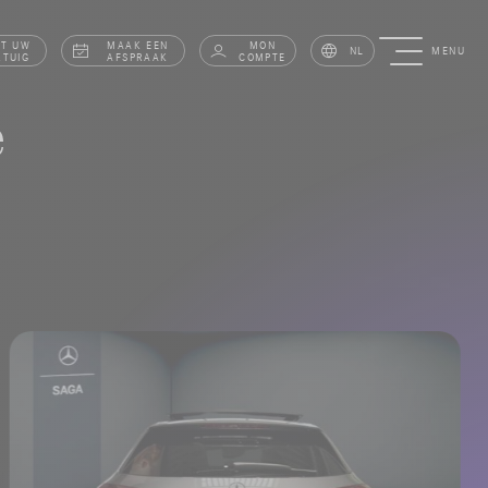
AT UW
MAAK EEN
MON
NL
MENU
RTUIG
AFSPRAAK
COMPTE
e