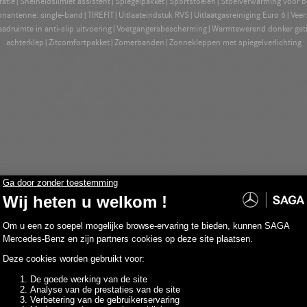
gratie|Snelheidslimiet assistent|Spiegelpakket|Sportstoelen|Stoelverwarming voor 
antenne: single-band|TIREFIT|Uitlaateindstuk RVS|Uitlaatgasreiniging Euro 6|Veer: 
adruimte in anti-slip uitvoering|Voetgangersbescherming|Warmtewerend donker get
achterklep|Zitcomfortpakket|Zomerbanden|Zonnekleppen met spiegelverlichting