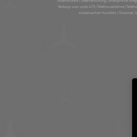
ruitenwissers|Sfeerverlichting|Smartphone inte
Verkoop voor code 475|Telefoonantenne|Telefoon
middenachter+hoofdst.|Vloermat: la