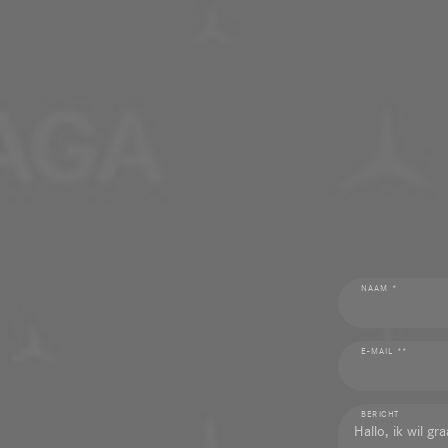
NAAM *
E-MAIL **
BERICHT