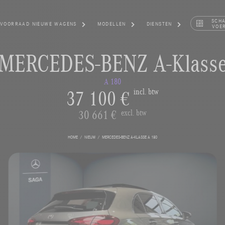
SCH
VOORRAAD NIEUWE WAGENS
MODELLEN
DIENSTEN
VOE
MERCEDES-BENZ A-Klass
A 180
37 100 €
incl. btw
30 661 €
excl. btw
HOME
NIEUW
MERCEDES-BENZ A-KLASSE A 180