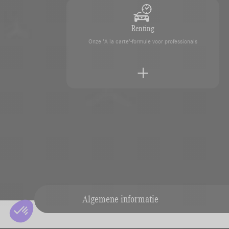
Renting
Onze 'A la carte'-formule voor professionals
Overname van uw voertuig
Laat uw voertuig eenvoudig schatten door onze des
Algemene informatie