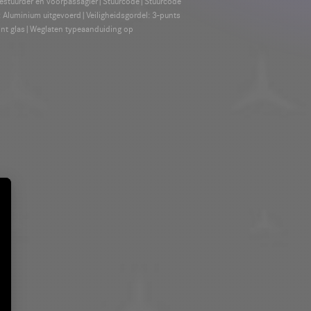
bestuurder en voorpassagier|Stuurcode|Stuurcode
Aluminium uitgevoerd|Veiligheidsgordel: 3-punts
int glas|Weglaten typeaanduiding op