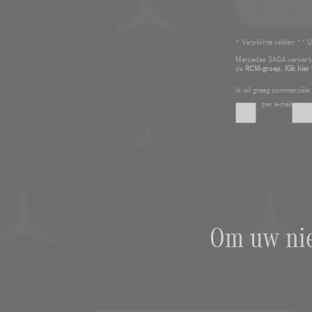
* Verplichte velden ** U
Mercedes SAGA verwerkt
de
RCM-groep
.
Klik hier
Ik wil graag commerciël
per e-mail
Om uw nie