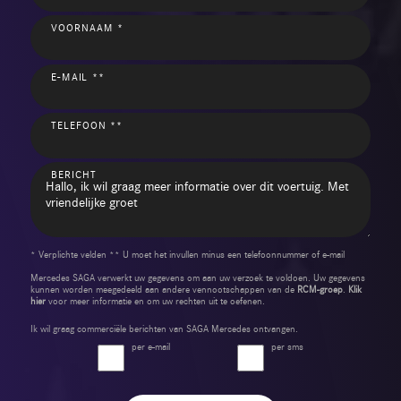
VOORNAAM *
E-MAIL **
TELEFOON **
BERICHT
* Verplichte velden ** U moet het invullen minus een telefoonnummer of e-mail
Mercedes SAGA verwerkt uw gegevens om aan uw verzoek te voldoen. Uw gegevens
kunnen worden meegedeeld aan andere vennootschappen van de
RCM-groep
.
Klik
hier
voor meer informatie en om uw rechten uit te oefenen.
Ik wil graag commerciële berichten van SAGA Mercedes ontvangen.
per e-mail
per sms