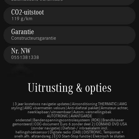
CO2-uitstoot
119 g/km
Garantie
Constructeursgarantie
Nr. NW
0551381338
Uitrusting & opties
|3 jaar kosteloos navigatie updates|Airconditioning THERMATIC|AMG
styling|AMG vloermatten velours|Anti-diefstal pakket|Armsteun achter,
neerklapbaar/uitneembaar|Autom.-versnellingsbak
AUTOTRONIC|AVANTGARDE
onderstel|Bandenspanningscontrolesysteem (RDK)|Brandblusser
gemonteerd|COC-document Euro 6 zonder deel 2|COMAND DVD USA
(zonder navigatie)|Diefstal-/ inbraakalarm incl.
hellingshoeksensor|Digitale radio (DAB)|DISTRONIC, Tempomat +
snelh.afh. afstandsreg.|ECO Start-Stop functie|Elektrisch te sluiten