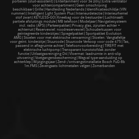
portieren (sluit-assistent)|Entertainment voor 3e zitrij|Extra ventilator
voor achtercompartiment|Geen omschrijving
beschikbaar|Grille|Handleiding Nederlands|Identificatieschildje (VIN
nummer)|Intelligent Light System Plus|Interieurdetectie|Interieurhemel
stof zwart|KEYLESS-GO|Kneebag voor de bestuurder|Luchtinaalt:
partiele afsluitings module|MB telefoon|Modeljaar|Navigatiesysteem
incl. radio (APS)|Parkeerpakket|Privacy glas, zijruiten achter +
achterruit|Reservewiel: noodreservewiel|Schouderkussen voor
geïntegreerde kinderzitjes|Spiegelpakket|Sportpakket Evolution
AMG|Stoelen voor met elektrische verwarming|Stoelen: Vangtafeltje
voor geïnt. kinderzitje|Stuurcode|Stuurcode Verkoop voor code 475|Tas,
passend in aflegruimte achter|Telefoonvoorbereiding|TIREFIT met
elektrische luchtpomp|Transparant kunststofdak zonder
functie|Uitlaatgasreiniging D4|Vloermat: laadruimte in anti-slip
uitvoering|Voetgangersbescherming|Wegval type-aanduiding op
achterklep|Wijzigingsjaar|Zend-/ontvangstinstallatie Bosch FuG-8b
1m.FMS|Zevengaats lichtmetalen velgen|Zomerbanden