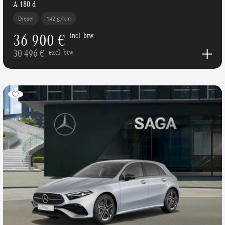
A 180 d
Diesel
142 g/km
36 900 €
incl. btw
30 496 €
excl. btw