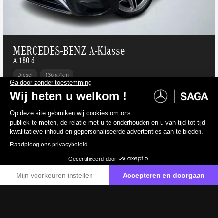
MERCEDES-BENZ A-Klasse
A 180 d
Diesel
136 g/km
39 400 €
incl. btw
32 562 €
excl. btw