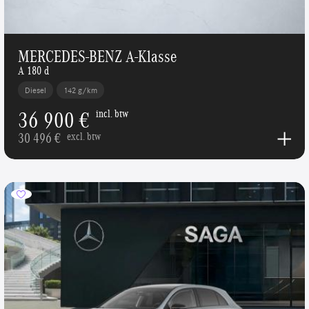
MERCEDES-BENZ A-Klasse
A 180 d
Diesel
142 g/km
36 900 €
incl. btw
30 496 €
excl. btw