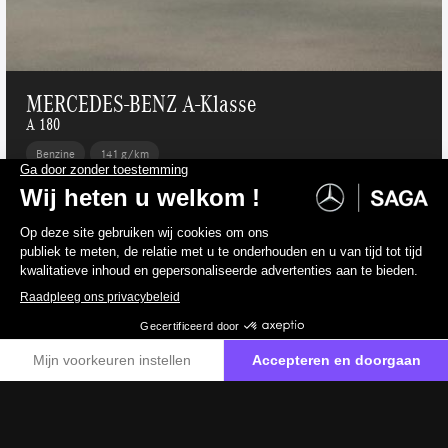
MERCEDES-BENZ A-Klasse
A 180
Benzine
141 g/km
39 000 €
incl. btw
32 231 €
excl. btw