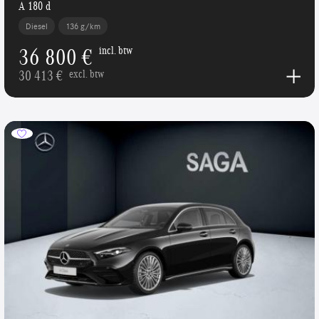
A 180 d
Diesel
136 g/km
36 800 €
incl. btw
30 413 €
excl. btw