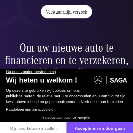
Verstuur mijn verzoek
Om uw nieuwe auto te
financieren en te verzekeren,
bieden wij u:
067 88 99 00
Neem contact met ons op
Ballonfinanciering
ier
Verlaag uw maandelijkse betalingen naar wens dankzij de
restwaarde