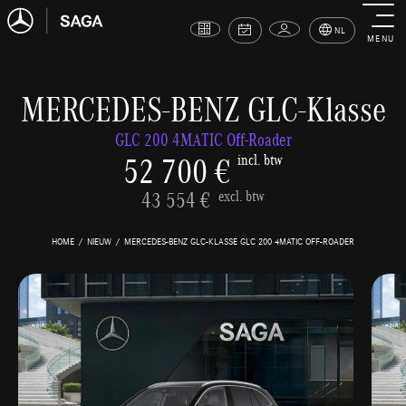
NL
MENU
MERCEDES-BENZ GLC-Klasse
GLC 200 4MATIC Off-Roader
52 700 €
incl. btw
43 554 €
excl. btw
HOME
NIEUW
MERCEDES-BENZ GLC-KLASSE GLC 200 4MATIC OFF-ROADER