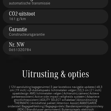
automatische transmissie
CO2-uitstoot
161 g/km
Garantie
Constructeursgarantie
Nr. NW
0651320784
Uitrusting & opties
|12V-aansluiting bagageruimte|3 jaar kosteloos navigatie updates|48,3
cm (19 inch) vijf-dubbelspaaks lichtmetalen velgen|53,3 cm (21 inch)
spaakdesign AMG lichtmetalen velgen|Achteruitrij camera|Actieve
parkeerassistent|Active side impact veiligheids systeem|Adaptieve
grootlichtassistent|AGILITY SELECT schakelaar|Airconditioning
THERMATIC|Antidiefstal pakket|Attention Assist|AVANTGARDE
onderstel|Bagageafdekking|Bagagegordels|Bandenspanningscontrolesystee
(RDK)|Brandblusser gemonteerd|Buitenspiegels elektrisch