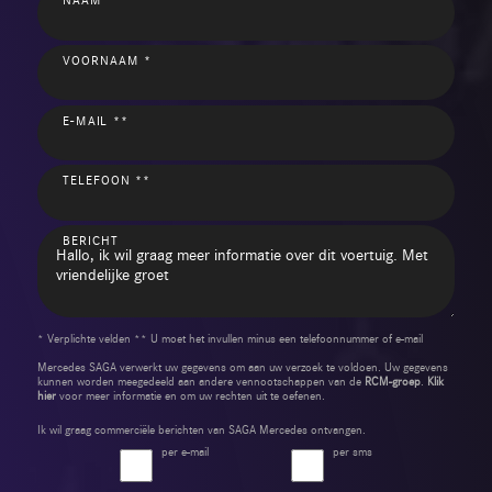
VOORNAAM *
E-MAIL **
TELEFOON **
BERICHT
* Verplichte velden ** U moet het invullen minus een telefoonnummer of e-mail
Mercedes SAGA verwerkt uw gegevens om aan uw verzoek te voldoen. Uw gegevens
kunnen worden meegedeeld aan andere vennootschappen van de
RCM-groep
.
Klik
hier
voor meer informatie en om uw rechten uit te oefenen.
Ik wil graag commerciële berichten van SAGA Mercedes ontvangen.
per e-mail
per sms