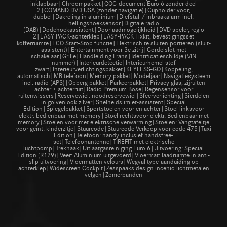
inklapbaar|Chroompakket|COC-document Euro 6 zonder deel
2|COMAND DVD USA (zonder navigatie)|Cupholder voor,
dubbel|Dakreling in aluminium|Diefstal-/ inbraakalarm incl.
hellingshoeksensor|Digitale radio
(DAB)|Dodehoekassistent|Doorlaadmogelijkheid|DVD speler, regio
2|EASY PACK-achterklep|EASY-PACK Fixkit, bevestigingsset
kofferruimte|ECO Start-Stop functie|Elektrisch te sluiten portieren (sluit-
assistent)|Entertainment voor 3e zitrij|Gordelslot met
schakelaar|Grille|Handleiding Frans|Identificatieschildje (VIN
nummer)|Interieurdetectie|Interieurhemel stof
zwart|Interieurverlichtingspakket|KEYLESS-GO|Koppeling,
automatisch|MB telefoon|Memory pakket|Modeljaar|Navigatiesysteem
incl. radio (APS)|Opberg pakket|Parkeerpakket|Privacy glas, zijruiten
achter + achterruit|Radio Premium Bose|Regensensor voor
ruitenwissers|Reservewiel: noodreservewiel|Sfeerverlichting|Sierdelen
in golvenlook zilver|Snelheidslimiet-assistent|Special
Edition|Spiegelpakket|Sportstoelen voor en achter|Stoel linksvoor
elektr. bedienbaar met memory|Stoel rechtsvoor elektr. Bedienbaar met
memory|Stoelen voor met elektrische verwarming|Stoelen: Vangtafeltje
voor geïnt. kinderzitje|Stuurcode|Stuurcode Verkoop voor code 475|Taxi
Edition|Telefoon: handy inclusief handsfree-
set|Telefoonantenne|TIREFIT met elektrische
luchtpomp|Trekhaak|Uitlaatgasreiniging Euro 6|Uitvoering: Special
Edition (R129)|Veer: Aluminium uitgevoerd|Vloermat: laadruimte in anti-
slip uitvoering|Vloermatten velours|Wegval type-aanduiding op
achterklep|Widescreen Cockpit|Zesspaaks design incenio lichtmetalen
velgen|Zomerbanden