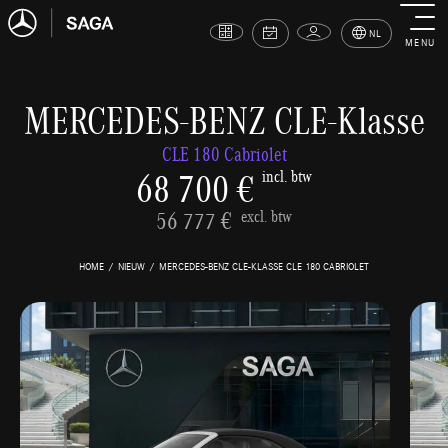
NL
MENU
MERCEDES-BENZ CLE-Klasse
CLE 180 Cabriolet
68 700 €
incl. btw
56 777 €
excl. btw
HOME
NIEUW
MERCEDES-BENZ CLE-KLASSE CLE 180 CABRIOLET