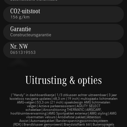
CO2-uitstoot
156 g/km
Garantie
Constructeursgarantie
Nr. NW
0651319553
Uitrusting & opties
|"Handy" in dashboardkastje|1/3 zitkussen achter uitneembaar|3 jaar
kosteloos navigatie updates|48,3 cm (19 inch) multispaaks lichtmetalen
AMG-velgen|53,3 cm (21 inch) spaakdesign AMG lichtmetalen
velgen|Actieve parkeerassistent|AGILITY SELECT
schakelaar|Airconditioning THERMATIC|AIRSCARF,
hoofdruimteverwarming|AMG Sportpakket exterieur|AMG styling|AMG
vloermatten velours|Antidiefstal pakket|Attention
Assist|Automaatpakket|Bandenspanningscontrolesysteem
(RDK)|Brandblusser gemonteerd|Brandstoftank 66l|Buitenspiegels