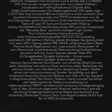
elektrisch inklapbaar|COC-document Euro 6 zonder deel 2|COMAND
DVD USA (zonder navigatie)|Cupholder voor, dubbel|Diefstal-/
inbraakalarm incl. hellingshoeksensor|Digitale radio
(DAB)|Dodehoekassistent|Doorlaadmogelijkheid|DVD speler, regio
2|ECO Start-Stop functie|EHBO-set|Elektrisch te sluiten portieren (sluit-
assistent)|Emissie stuurcode voor FTP75|Entertainment voor 3e
zitrij|Faxsysteem achter|Final Edition|Grille|Handleiding Frans|Harman
Kardon® Logic7® Surround-Soundsystem|Head-up
display|Hoofdtelefoons|Identificatieschildje (VIN nummer)|Instaplijsten
met "Mercedes-Benz" opschrift|Intelligent Light System
Plus|Interieurdetectie|Interieurhemel stof
zwart|Interieurverlichtingspakket|KEYLESS-GO|Koppeling,
automatisch|MB telefoon|Memory pakket|Modeljaar|Navigatiesysteem
incl. radio (APS)|Opberg pakket|PRE-SAFE® veiligheidssysteem|Radio
Premium Bose|Regensensor voor ruitenwissers|Remsysteem 18
inch|Reservewiel: noodreservewiel|Sfeerverlichting|Snelheidslimiet-
assistent|Soft-top: Zwart|Speciale dakbalk (Hella RTK-
6)|Spiegelpakket|Spiegels linksbuiten + binnen autom.
dimmend|Spiegels: Buitenspiegels met
memory|Sportonderstel|Sportstoelen voor en achter|Stoel linksvoor
elektr. bedienbaar met memory|Stoel rechtsvoor elektr. Bedienbaar met
memory|Stoelen voor met elektrische verwarming|Stoelen: Stoelen
achter met multicontourleuning|Stoelen: Vangtafeltje voor geïnt.
kinderzitje|Stuurcode|Stuurcode Verkoop voor code 475|Tas, passend
in aflegruimte achter|Taxi Edition|Telefoon: handy inclusief handsfree-
set|Telefoonantenne|Telefoonvoorbereiding incl.
telefoonantenne|TIREFIT met elektrische luchtpomp|Uitlaatgasreiniging
Euro 6|Veer: Aluminium uitgevoerd|Vloermat: laadruimte in anti-slip
uitvoering|Voetgangersbescherming|Wegval type-aanduiding op
achterklep|Widescreen Cockpit|Zend-/ontvangstinstallatie Bosch FuG-
8b 1m.FMS|Zomerbanden