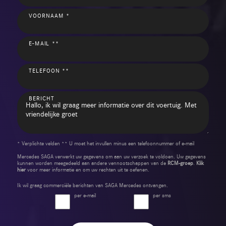
VOORNAAM *
E-MAIL **
TELEFOON **
BERICHT
* Verplichte velden ** U moet het invullen minus een telefoonnummer of e-mail
Mercedes SAGA verwerkt uw gegevens om aan uw verzoek te voldoen. Uw gegevens
kunnen worden meegedeeld aan andere vennootschappen van de
RCM-groep
.
Klik
hier
voor meer informatie en om uw rechten uit te oefenen.
Ik wil graag commerciële berichten van SAGA Mercedes ontvangen.
per e-mail
per sms