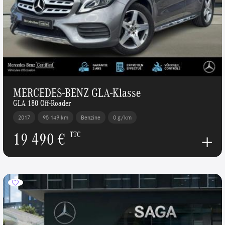
MERCEDES-BENZ GLA-Klasse
GLA 180 Off-Roader
2017
95 149 km
Benzine
0 g/km
19 490 €
TTC