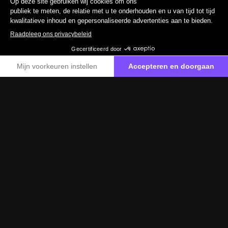
2019
96 770 km
Diesel
139 g/km
19 890 €
TTC