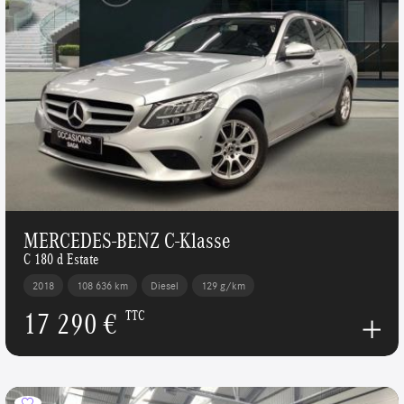
MERCEDES-BENZ C-Klasse
C 180 d Estate
2018
108 636 km
Diesel
129 g/km
17 290 €
TTC