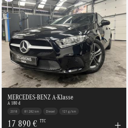
MERCEDES-BENZ A-Klasse
A 180 d
2018
81 282 km
Diesel
121 g/km
17 890 €
TTC