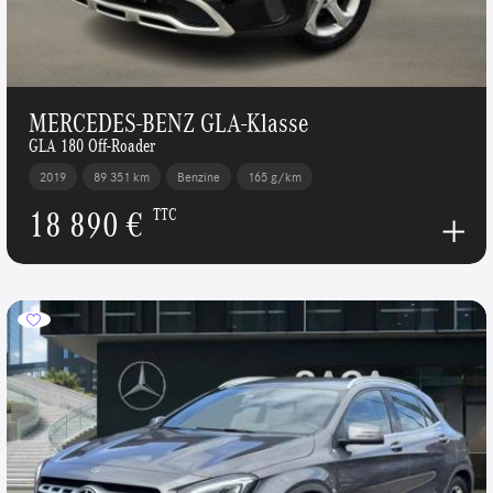
MERCEDES-BENZ GLA-Klasse
GLA 180 Off-Roader
2019
89 351 km
Benzine
165 g/km
18 890 €
TTC