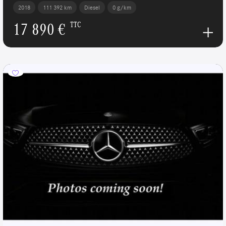
2018
111 392 km
Diesel
0 g/km
17 890 €
TTC