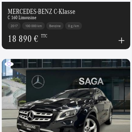
MERCEDES-BENZ C-Klasse
C 160 Limousine
2017
100 000 km
Benzine
0 g/km
18 890 €
TTC