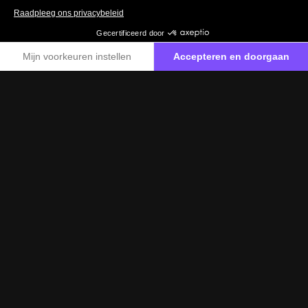
067 88 99 00
Neem contact met ons op
Certified-label
Het Mercedes-Benz Certified-label biedt u
tweedehandswagens van hoge kwaliteit.