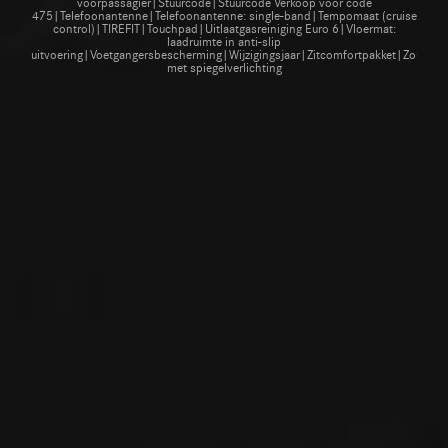
voorpassagier|Stuurcode|Stuurcode Verkoop voor code
475|Telefoonantenne|Telefoonantenne: single-band|Tempomaat (cruise
control)|TIREFIT|Touchpad|Uitlaatgasreiniging Euro 6|Vloermat:
laadruimte in anti-slip
uitvoering|Voetgangersbescherming|Wijzigingsjaar|Zitcomfortpakket|Zomer
met spiegelverlichting