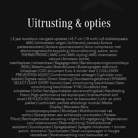
Uitrusting & opties
|3 jaar kosteloos navigatie updates|45,7 cm (18 inch) vijf-dubbelspaaks
AMG lichtmetalen velgen|Achteruitrij camera|Actieve
parkeerassistent|Actieve spoorassistent|Airco compressor met
electromagnetische koppeling|Airconditioning: autom. airco
THERMOTRONIC|AMG Line|AMG styling|AMG vloermatten
velours|Armsteun achter,
neerklapbaar/uitneembaar|Bagagegordels|Bandenspanningscontrolesysteem
(RDK)|Bekerhouder|Brandblusser|Buitenspiegels elektrisch
inklapbaar|COC-document Euro 6 zonder deel 2|COLLISION
PREVENTION ASSIST|Comfortonderstel verlaagd|Cupholder voor,
dubbel|Digitale radio|Direct Steering|Doorlaadmogelijkheid|DYNAMIC
SELECT|EASY ENTRY functie|Geen omschrijving beschikbaar|Geen
omschrijving beschikbaar 91W|Gordelslot met
schakelaar|Grille|Handgeschakelde zesversnellingsbak|Handleiding
Frans|High-performance led-koplampen|Interieurhemel stof
zwart|KEYLESS-GO|Kneebag voor de bestuurder|Licht- en zicht
pakket|Luchtinaalt: partiele afsluitings module|Media-
Display|Mercedes-Benz
noodoproepsysteem|Modeljaar|Multifunctioneel vak
rechts|Opbergnetten aan achterzijde voorstoelen|Parkeer-
Piloot|Rechtsgestuurde uitvoering volgens EG-regelgeving|Regensensor
voor ruitenwissers|Sfeerverlichting|Snelheidslimiet
assistent|Soundsystem|Spiegelpakket|Spiegels linksbuiten + binnen
autom. dimmend|Sportstoelen|Stoel voorpassagier in hoogte
verstelbaar|Stoelverwarming voor bestuurder en