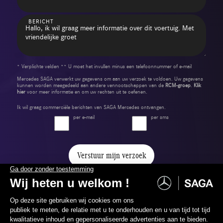
BERICHT
* Verplichte velden ** U moet het invullen minus een telefoonnummer of e-mail
Mercedes SAGA verwerkt uw gegevens om aan uw verzoek te voldoen. Uw gegevens
kunnen worden meegedeeld aan andere vennootschappen van de
RCM-groep
.
Klik
hier
voor meer informatie en om uw rechten uit te oefenen.
Ik wil graag commerciële berichten van SAGA Mercedes ontvangen.
per e-mail
per sms
Verstuur mijn verzoek
Certified-label en waarborgen