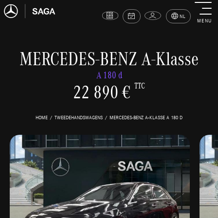
NL
MENU
MERCEDES-BENZ A-Klasse
A 180 d
22 890 €
TTC
HOME
TWEEDEHANDSWAGENS
MERCEDES-BENZ A-KLASSE A 180 D