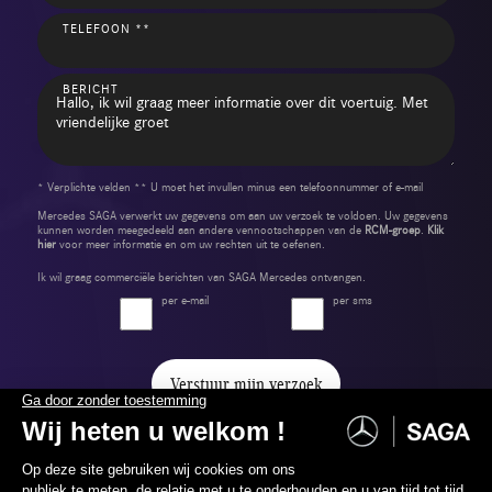
TELEFOON **
BERICHT
* Verplichte velden ** U moet het invullen minus een telefoonnummer of e-mail
Mercedes SAGA verwerkt uw gegevens om aan uw verzoek te voldoen. Uw gegevens
kunnen worden meegedeeld aan andere vennootschappen van de
RCM-groep
.
Klik
hier
voor meer informatie en om uw rechten uit te oefenen.
Ik wil graag commerciële berichten van SAGA Mercedes ontvangen.
per e-mail
per sms
Verstuur mijn verzoek