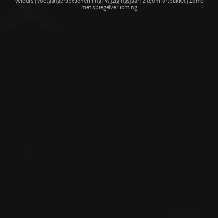
velours|Voetgangersbescherming|Wijzigingsjaar|Zitcomfortpakket|Zomerba
met spiegelverlichting