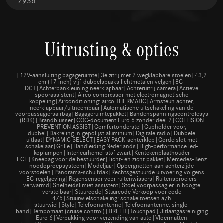
7936
Uitrusting & opties
|12V-aansluiting bagageruimte|3e zitrij met 2 wegklapbare stoelen|43,2
cm (17 inch) vijf-dubbelspaaks lichtmetalen velgen|8G-
DCT|Achterbankleuning neerklapbaar|Achteruitrij camera|Actieve
spoorassistent|Airco compressor met electromagnetische
koppeling|Airconditioning: airco THERMATIC|Armsteun achter,
neerklapbaar/uitneembaar|Automatische uitschakeling van de
voorpassagiersairbag|Bagageruimtepakket|Bandenspanningscontrolesysteem
(RDK)|Brandblusser|COC-document Euro 6 zonder deel 2|COLLISION
PREVENTION ASSIST|Comfortonderstel|Cupholder voor,
dubbel|Dakreling in gepolijst aluminium|Digitale radio|Dubbele
uitlaat|DYNAMIC SELECT|EASY PACK-achterklep|Gordelslot met
schakelaar|Grille|Handleiding Nederlands|High-performance led-
koplampen|Interieurhemel stof zwart|Kentekenplaathouder
ECE|Kneebag voor de bestuurder|Licht- en zicht pakket|Mercedes-Benz
noodoproepsysteem|Modeljaar|Opbergnetten aan achterzijde
voorstoelen|Panorama-schuifdak|Rechtsgestuurde uitvoering volgens
EG-regelgeving|Regensensor voor ruitenwissers|Ruitensproeiers
verwarmd|Snelheidslimiet assistent|Stoel voorpassagier in hoogte
verstelbaar|Stuurcode|Stuurcode Verkoop voor code
475|Stuurwielschakeling: schakeltoetsen a/h
stuurwiel|Style|Telefoonantenne|Telefoonantenne: single-
band|Tempomaat (cruise control)|TIREFIT|Touchpad|Uitlaatgasreiniging
Euro 6|Verpakking voor verzending van auto|Vloermatten