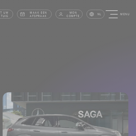
AT UW
MAAK EEN
MON
NL
MENU
RTUIG
AFSPRAAK
COMPTE