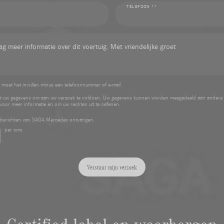
TELEFOON **
 moet het invullen minus een telefoonnummer of e-mail
 uw gegevens om aan uw verzoek te voldoen. Uw gegevens kunnen worden meegedeeld aan andere
voor meer informatie en om uw rechten uit te oefenen.
e berichten van SAGA Mercedes ontvangen.
per sms
Verstuur mijn verzoek