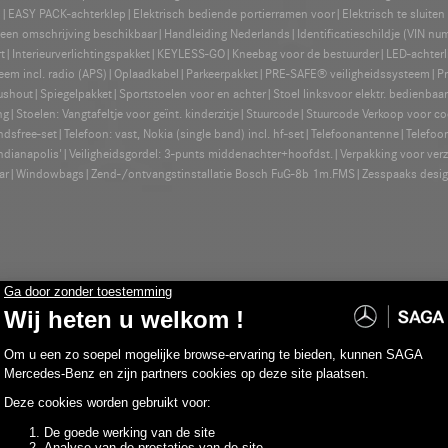
SY PACK-achterklep|Elektrisch bediende portierramen voor|Elektrisch te sluiten po
Geen omschrijving beschikbaar|Handleiding Nederlands|Identificatieschildje (VIN n
zwart|Interieurverlichtingspakket|KEYLESS-GO|Kneebag voor de bestuurder|LED-acht
m incl. radio (APS)|Oplaadkabel|Parkeerpakket|PRE-SAFE® veiligheidssysteem|Privacy
ushout|Spiegelpakket|Sportstoelen voor en achter|Stoel linksvoor elektr. bedienbaa
|Stoelen: Vangtafeltje voor geïnt. kinderzitje|Stuurcode|Stuurcode Verkoop voor c
ndsfree-set|Telefoon: vast, Nokia (single band) incl. hf-set|Telefoonantenne|Telefo
Indianapolis'|Veiligheidsgordel: 3-punts middenachter+hoofdst.|Verpakking voor verze
jaar|Windowbags|Zend-/ontvangstinstallatie Bosch FuG-8b 1m.FMS|Zesspaaks desig