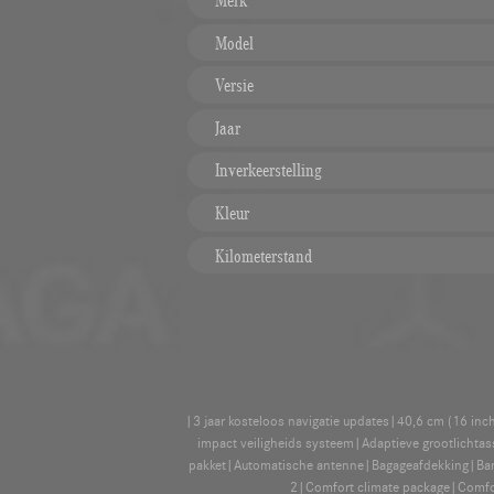
Merk
Model
Versie
Jaar
Inverkeerstelling
Kleur
Kilometerstand
|3 jaar kosteloos navigatie updates|40,6 cm (16 inc
impact veiligheids systeem|Adaptieve grootlichta
pakket|Automatische antenne|Bagageafdekking|Ban
2|Comfort climate package|Comfort