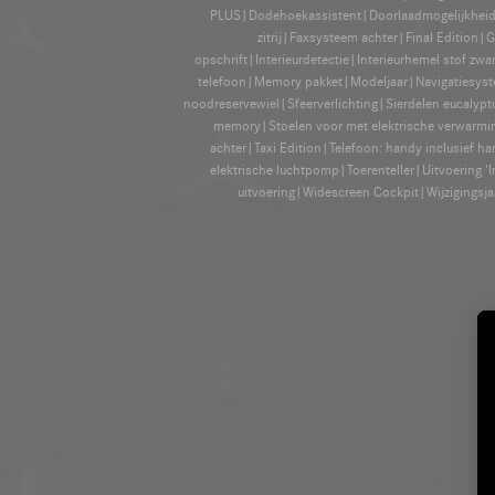
PLUS|Dodehoekassistent|Doorlaadmogelijkheid|EA
zitrij|Faxsysteem achter|Final Edition|
opschrift|Interieurdetectie|Interieurhemel stof 
telefoon|Memory pakket|Modeljaar|Navigatiesystee
noodreservewiel|Sfeerverlichting|Sierdelen eucalypt
memory|Stoelen voor met elektrische verwarming
achter|Taxi Edition|Telefoon: handy inclusief ha
elektrische luchtpomp|Toerenteller|Uitvoering '
uitvoering|Widescreen Cockpit|Wijzigings