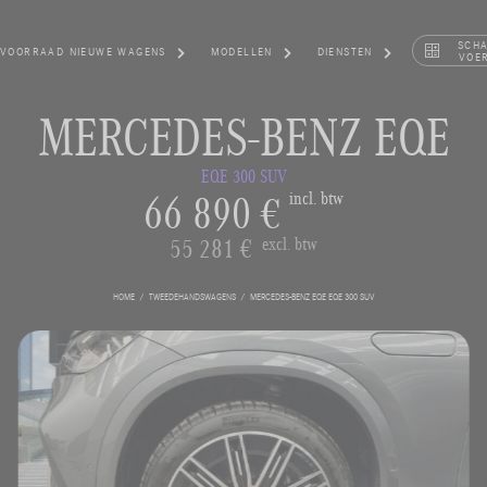
SCH
VOORRAAD NIEUWE WAGENS
MODELLEN
DIENSTEN
VOE
MERCEDES-BENZ EQE
EQE 300 SUV
66 890 €
incl. btw
55 281 €
excl. btw
HOME
TWEEDEHANDSWAGENS
MERCEDES-BENZ EQE EQE 300 SUV