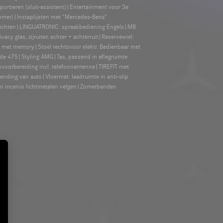
rtieren (sluit-assistent)|Entertainment voor 3e
ummer)|Instaplijsten met "Mercedes-Benz"
erlichten|LINGUATRONIC: spraakbediening Engels|MB
 glas, zijruiten achter + achterruit|Reservewiel:
r met memory|Stoel rechtsvoor elektr. Bedienbaar met
ode 475|Styling AMG|Tas, passend in aflegruimte
onvoorbereiding incl. telefoonantenne|TIREFIT met
nding van auto|Vloermat: laadruimte in anti-slip
n incenio lichtmetalen velgen|Zomerbanden