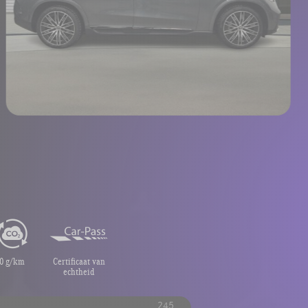
0 g/km
Certificaat van
echtheid
245