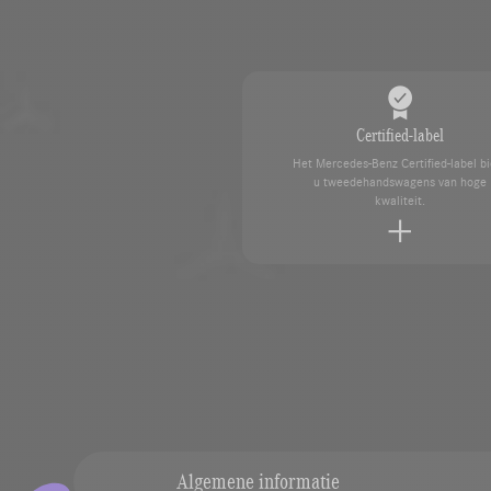
Certified-label
Het Mercedes-Benz Certified-label bi
u tweedehandswagens van hoge
kwaliteit.
Overname van uw voertuig
Laat uw voertuig eenvoudig schatten door onze des
Algemene informatie