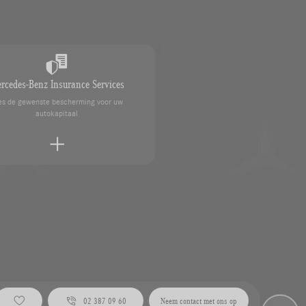
rcedes-Benz Insurance Services
es de gewenste bescherming voor uw
autokapitaal
ercedes-Benz-concessie
02 387 09 60
Neem contact met ons op