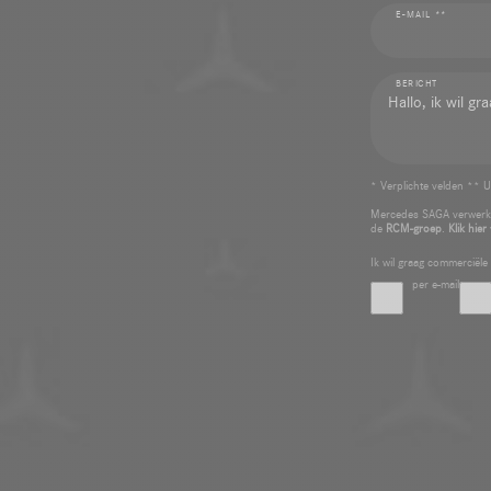
E-MAIL **
BERICHT
* Verplichte velden ** U
Mercedes SAGA verwerkt
de
RCM-groep
.
Klik hier
Ik wil graag commerciël
per e-mail