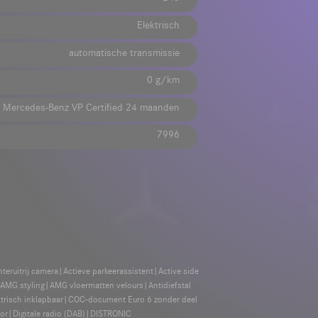
Elektrisch
automatische transmissie
0 g/km
Mercedes-Benz VP Certified 24 maanden
7996
eruitrij camera|Actieve parkeerassistent|Active side
|AMG styling|AMG vloermatten velours|Antidiefstal
risch inklapbaar|COC-document Euro 6 zonder deel
sor|Digitale radio (DAB)|DISTRONIC