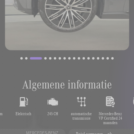
Algemene informatie
km
Elektrisch
245 CH
automatische
Mercedes-Benz
transmissie
VP Certified 24
maanden
MERCEDES-BENZ