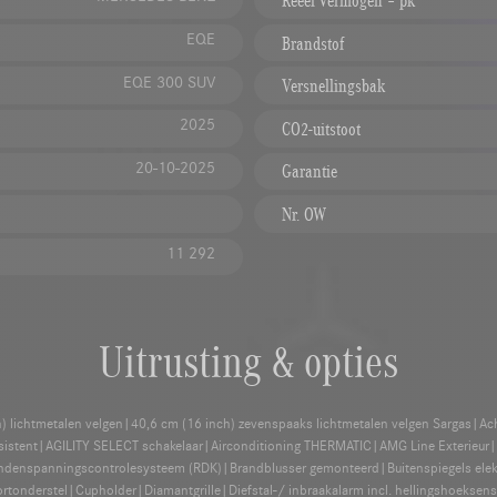
Reëel vermogen – pk
EQE
Brandstof
EQE 300 SUV
Versnellingsbak
2025
CO2-uitstoot
20-10-2025
Garantie
Nr. OW
11 292
Uitrusting & opties
h) lichtmetalen velgen|40,6 cm (16 inch) zevenspaaks lichtmetalen velgen Sargas|Acht
ssistent|AGILITY SELECT schakelaar|Airconditioning THERMATIC|AMG Line Exterieur
denspanningscontrolesysteem (RDK)|Brandblusser gemonteerd|Buitenspiegels elekt
onderstel|Cupholder|Diamantgrille|Diefstal-/ inbraakalarm incl. hellingshoeksen