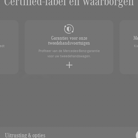
Certified-label en waarborgen
Garanties voor onze
Me
tweedehandsvoertuigen
edt
Ki
Profiteer van de Mercedes-Benz-garantie
voor uw tweedehandswagen.
Een afspraak maken
kundigen
Neem contact op met uw SAGA M
Uitrusting & opties