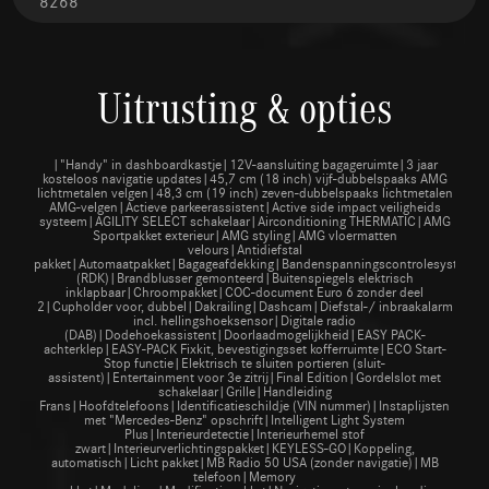
8268
Uitrusting & opties
|"Handy" in dashboardkastje|12V-aansluiting bagageruimte|3 jaar
kosteloos navigatie updates|45,7 cm (18 inch) vijf-dubbelspaaks AMG
lichtmetalen velgen|48,3 cm (19 inch) zeven-dubbelspaaks lichtmetalen
AMG-velgen|Actieve parkeerassistent|Active side impact veiligheids
systeem|AGILITY SELECT schakelaar|Airconditioning THERMATIC|AMG
Sportpakket exterieur|AMG styling|AMG vloermatten
velours|Antidiefstal
pakket|Automaatpakket|Bagageafdekking|Bandenspanningscontrolesysteem
(RDK)|Brandblusser gemonteerd|Buitenspiegels elektrisch
inklapbaar|Chroompakket|COC-document Euro 6 zonder deel
2|Cupholder voor, dubbel|Dakrailing|Dashcam|Diefstal-/ inbraakalarm
incl. hellingshoeksensor|Digitale radio
(DAB)|Dodehoekassistent|Doorlaadmogelijkheid|EASY PACK-
achterklep|EASY-PACK Fixkit, bevestigingsset kofferruimte|ECO Start-
Stop functie|Elektrisch te sluiten portieren (sluit-
assistent)|Entertainment voor 3e zitrij|Final Edition|Gordelslot met
schakelaar|Grille|Handleiding
Frans|Hoofdtelefoons|Identificatieschildje (VIN nummer)|Instaplijsten
met "Mercedes-Benz" opschrift|Intelligent Light System
Plus|Interieurdetectie|Interieurhemel stof
zwart|Interieurverlichtingspakket|KEYLESS-GO|Koppeling,
automatisch|Licht pakket|MB Radio 50 USA (zonder navigatie)|MB
telefoon|Memory