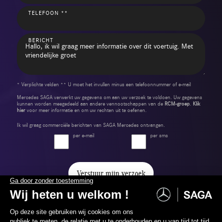
TELEFOON **
BERICHT
* Verplichte velden ** U moet het invullen minus een telefoonnummer of e-mail
Mercedes SAGA verwerkt uw gegevens om aan uw verzoek te voldoen. Uw gegevens
kunnen worden meegedeeld aan andere vennootschappen van de
RCM-groep
.
Klik
hier
voor meer informatie en om uw rechten uit te oefenen.
Ik wil graag commerciële berichten van SAGA Mercedes ontvangen.
per e-mail
per sms
Verstuur mijn verzoek