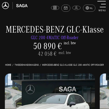
NL
MENU
MERCEDES-BENZ GLC-Klasse
GLC 200 4MATIC Off-Roader
50 890 €
incl. btw
42 058 €
excl. btw
HOME
TWEEDEHANDSWAGENS
MERCEDES-BENZ GLC-KLASSE GLC 200 4MATIC OFF-ROADER