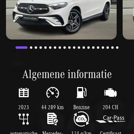
Algemene informatie
2023
44 289 km
Benzine
204 CH
automatische
Mercedes-
174 g/km
Certificaat