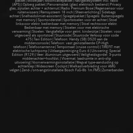
pakket|Modeljaar|Modificatiepakket|Navigatiesysteem incl. radio
(APS)|Opberg pakket|Panoramadak (glas) elektrisch bediend|Privacy
glas, zijruiten achter + achterruit|Radio Premium Bose|Regensensor voor
ruitenwissers|Remsysteem 18 inch|Sfeerverlichting|Sidebags
achter|Snelheidslimiet-assistent|Spiegelpakket|Spiegels: Buitenspiegels
met memory|Sportonderstel|Sportstoelen voor en achter|Stoel
linksvoor elektr. bedienbaar met memory|Stoel rechtsvoor elektr.
Bedienbaar met memory|Stoelen voor met elektrische
verwarming|Stoelen: Vangtafeltje voor geïnt. kinderzitje|Stoelen: voor
uitgevoerd als sportstoel|Stuurcode|Stuurcode Verkoop voor code
475|Taxi Edition|Telefoon: Handy (SB) D520 aan de
middenconsole|Telefoon: vast geinstalleerde CP-High
telefoon|Telefoonantenne|Tempomaat (cruise control)|TIREFIT met
elektrische luchtpomp|Uitlaatgasreiniging Euro 6|Uitvoering: Special
Edition (R129)|Veer: Aluminium uitgevoerd|Veiligheidsgordel: 3-punts
middenachter+hoofdst.|Vloermat: laadruimte in anti-slip
uitvoering|Voorverwarmingsinstallatie|Wegval type-aanduiding op
achterklep|Widescreen Cockpit|Wielkastverbreding voor AMG
velgen|Zend-/ontvangstinstallatie Bosch FuG-8b 1m.FMS|Zomerbanden