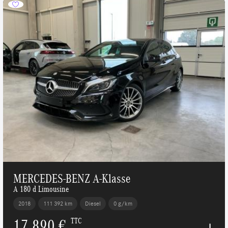
MERCEDES-BENZ A-Klasse
A 180 d Limousine
2018
111 392 km
Diesel
0 g/km
17 890 €
TTC