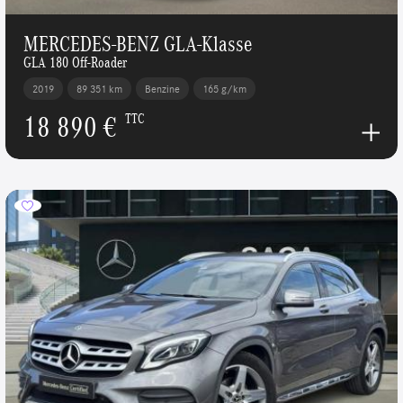
MERCEDES-BENZ GLA-Klasse
GLA 180 Off-Roader
2019
89 351 km
Benzine
165 g/km
18 890 €
TTC