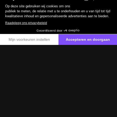
2017
110 430 km
Benzine
0 g/km
19 890 €
TTC