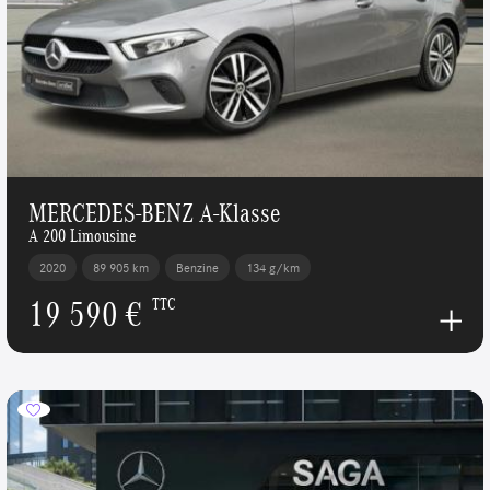
MERCEDES-BENZ A-Klasse
A 200 Limousine
2020
89 905 km
Benzine
134 g/km
19 590 €
TTC