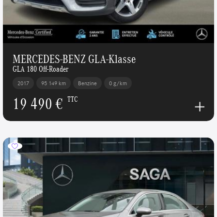
MERCEDES-BENZ GLA-Klasse
GLA 180 Off-Roader
2017
95 149 km
Benzine
0 g/km
19 490 €
TTC