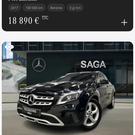
2017
100 000 km
Benzine
0 g/km
18 890 €
TTC