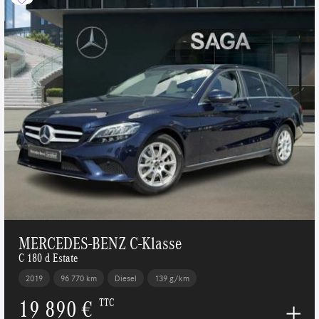
MERCEDES-BENZ C-Klasse
C 180 d Estate
2019
96 770 km
Diesel
139 g/km
19 890 €
TTC