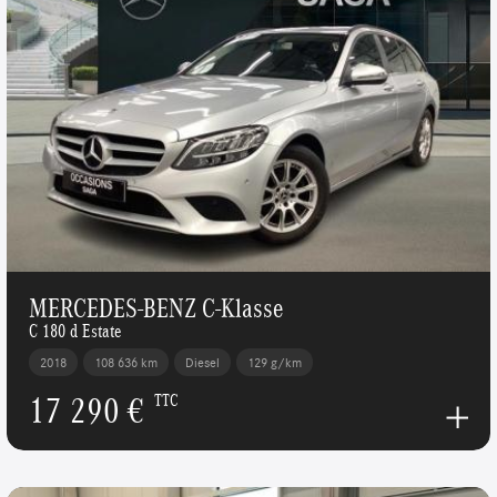
MERCEDES-BENZ C-Klasse
C 180 d Estate
2018
108 636 km
Diesel
129 g/km
17 290 €
TTC