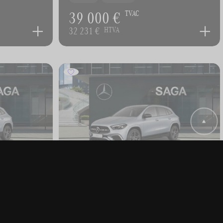
39 000 €
TVAC
32 231 €
HTVA
MERCEDES-BENZ GLA
180