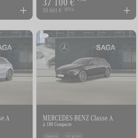
37 100 €
30 661 €
HTVA
se A
MERCEDES-BENZ Classe A
A 180 Compacte
Essence
141 g/km