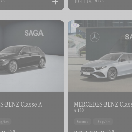
30 413 €
TVA
HTVA
-BENZ Classe A
MERCEDES-BENZ Clas
A 180
 g/km
Essence
134 g/km
TVAC
TVAC