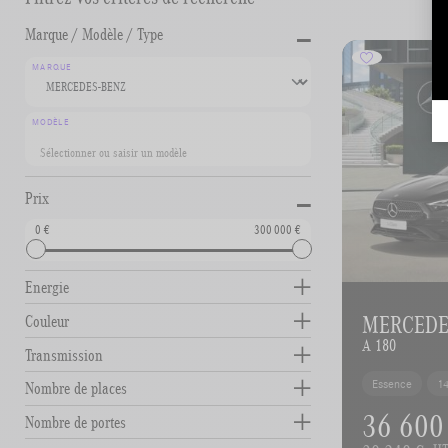
-
Marque / Modèle / Type
MARQUE
MODÈLE
-
Prix
0
300 000
Energie
MERCEDES
Couleur
A 180
Transmission
Essence
1
Nombre de places
36 600
Nombre de portes