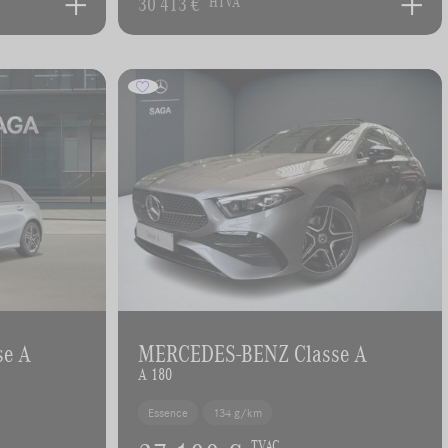
30 413 €
HTVA
se A
MERCEDES-BENZ Classe A
A 180
Essence
134 g/km
TVAC