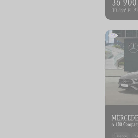
36 900
30 496 €
H
MERCEDES
A 180 Compac
Essence
1