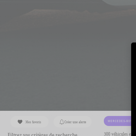
MERCEDES-BENZ
Mes favoris
Créer une alerte
300 véhicules en 
Filtrez vos critères de recherche