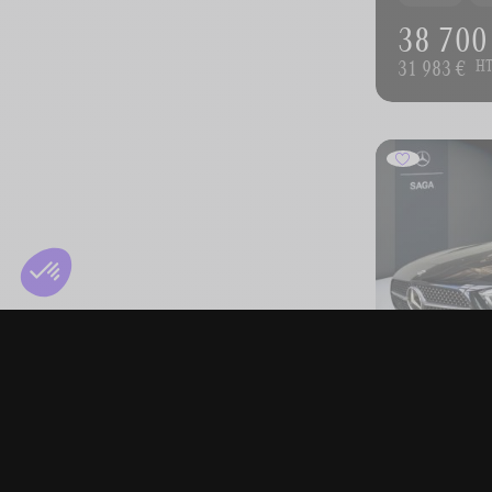
38 700
31 983 €
H
MERCEDES
A 180 d