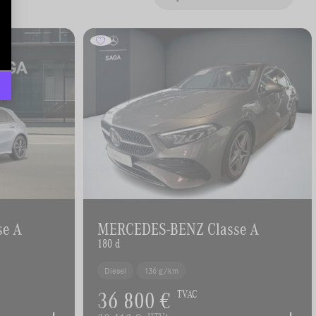
se A
MERCEDES-BENZ Classe A
180 d
Diesel
136 g/km
36 800 €
TVAC