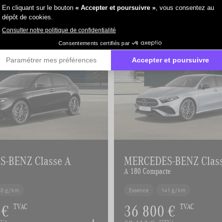
-BENZ Classe A
MERCEDES-BENZ Clas
A 180 Compacte
40 g/km
Essence
141 g/km
 €
36 800 €
TVAC
TVAC