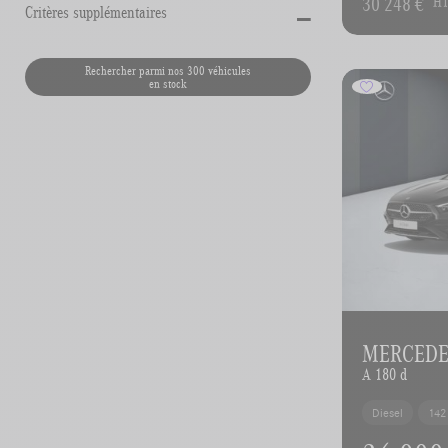
-
30 248 €
H
Critères supplémentaires
Rechercher parmi nos 300 véhicules
en stock
MERCEDES
A 180 d
Diesel
142