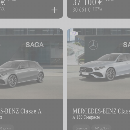
 €
37 100 €
30 661 €
TVA
HTVA
-BENZ Classe A
MERCEDES-BENZ Clas
te
A 180 Compacte
40 g/km
Essence
141 g/km