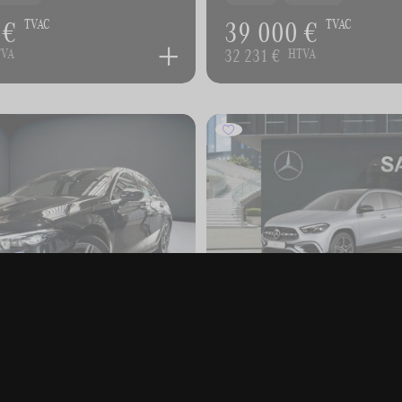
 €
39 000 €
TVAC
TVAC
32 231 €
TVA
HTVA
-BENZ Classe A
MERCEDES-BENZ GLA
180