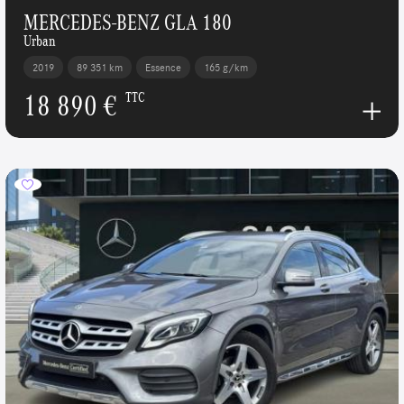
MERCEDES-BENZ GLA 180
Urban
2019
89 351 km
Essence
165 g/km
18 890 €
TTC