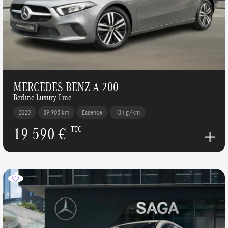
MERCEDES-BENZ A 200
Berline Luxury Line
2020
89 905 km
Essence
134 g/km
19 590 €
TTC