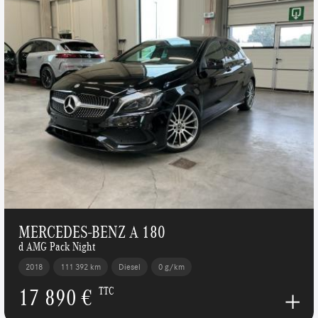
MERCEDES-BENZ A 180
d AMG Pack Night
2018
111 392 km
Diesel
0 g/km
17 890 €
TTC