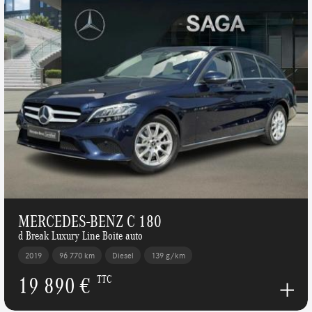
MERCEDES-BENZ C 180
d Break Luxury Line Boite auto
2019
96 770 km
Diesel
139 g/km
19 890 €
TTC