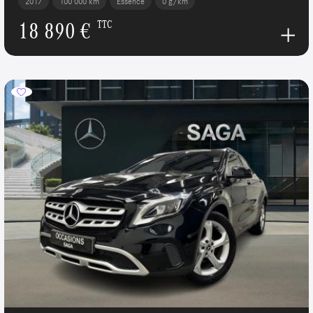
2017
100 000 km
Essence
0 g/km
18 890 €
TTC