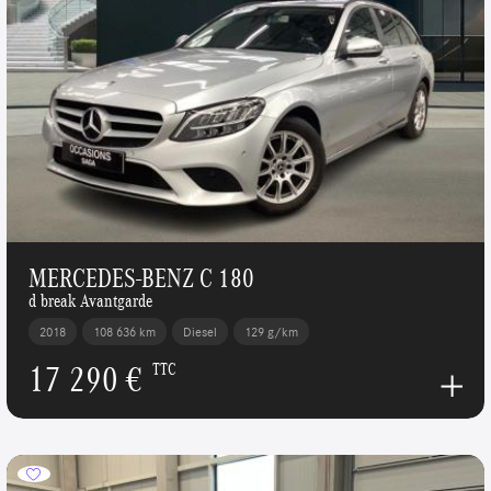
MERCEDES-BENZ C 180
d break Avantgarde
2018
108 636 km
Diesel
129 g/km
17 290 €
TTC