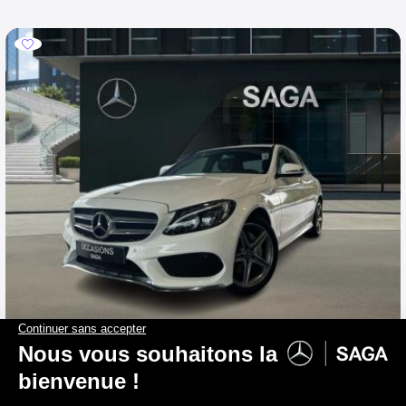
MERCEDES-BENZ C 160
Berline AMG Pack Night
2017
110 430 km
Essence
0 g/km