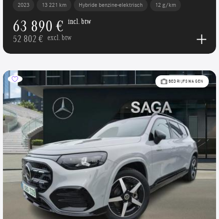
2023
13 221 km
Hybride benzine-elektrisch
12 g/km
63 890 €
incl. btw
52 802 €
excl. btw
BEDRIJFSWAGEN