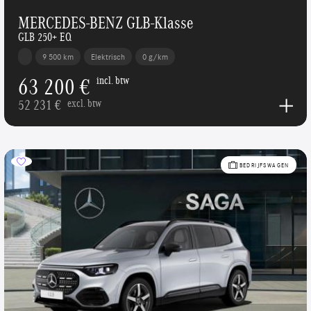
MERCEDES-BENZ GLB-Klasse
GLB 250+ EQ
9 500 km
Elektrisch
0 g/km
63 200 €
incl. btw
52 231 €
excl. btw
BEDRIJFSWAGEN