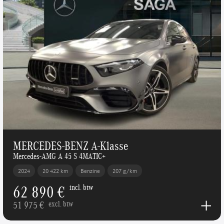
MERCEDES-BENZ A-Klasse
Mercedes-AMG A 45 S 4MATIC+
2024
20 422 km
Benzine
207 g/km
62 890 €
incl. btw
51 975 €
excl. btw