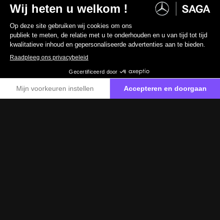
MERCEDES-BENZ CLA-Klasse
CLA 250+ Shooting Brake EQ
9 500 km
Elektrisch
0 g/km
64 700 €
incl. btw
53 471 €
excl. btw
BEDRIJFSWAGEN