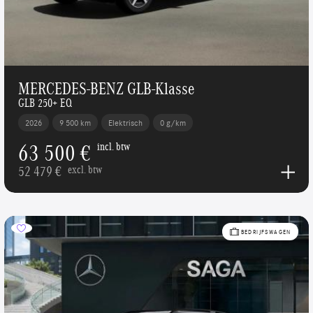
MERCEDES-BENZ GLB-Klasse
GLB 250+ EQ
2026
9 500 km
Elektrisch
0 g/km
63 500 €
incl. btw
52 479 €
excl. btw
BEDRIJFSWAGEN