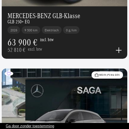
MERCEDES-BENZ GLB-Klasse
GLB 250+ EQ
2026
9 500 km
Elektrisch
0 g/km
63 900 €
incl. btw
52 810 €
excl. btw
BEDRIJFSWAGEN