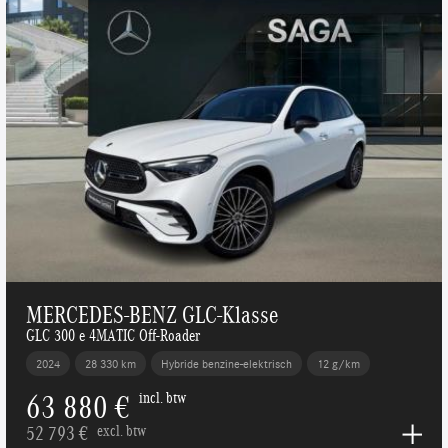
MERCEDES-BENZ GLC-Klasse
GLC 300 e 4MATIC Off-Roader
2024
28 330 km
Hybride benzine-elektrisch
12 g/km
63 880 €
incl. btw
52 793 €
excl. btw