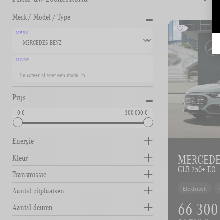
-
Merk / Model / Type
MERK
MODEL
-
Prijs
0
300 000
Energie
MERCEDES
Kleur
GLB 250+ EQ
Transmissie
Elektrisch
Aantal zitplaatsen
66 300
Aantal deuren