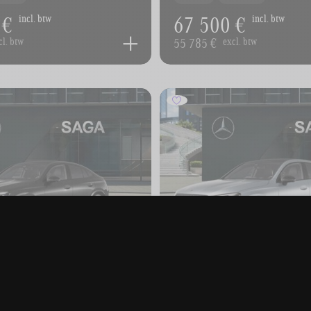
 €
67 500 €
incl. btw
incl. btw
55 785 €
cl. btw
excl. btw
-BENZ GLC-Klasse
MERCEDES-BENZ GLC-
IC Coupé
GLC 200 4MATIC Coupé