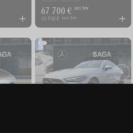
67 700 €
incl. btw
55 950 €
excl. btw
Klasse
MERCEDES-BENZ CLE-Klasse
CLE 200 Coupe