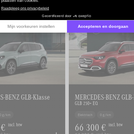
-BENZ GLB-Klasse
MERCEDES-BENZ GLB-
GLB 250+ EQ
0 g/km
Elektrisch
0 g/km
 €
66 300 €
incl. btw
incl. btw