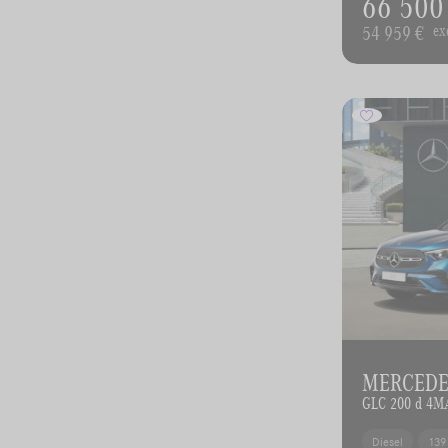
66 500
54 959 €
ex
MERCEDES
GLC 200 d 4M
Diesel
139