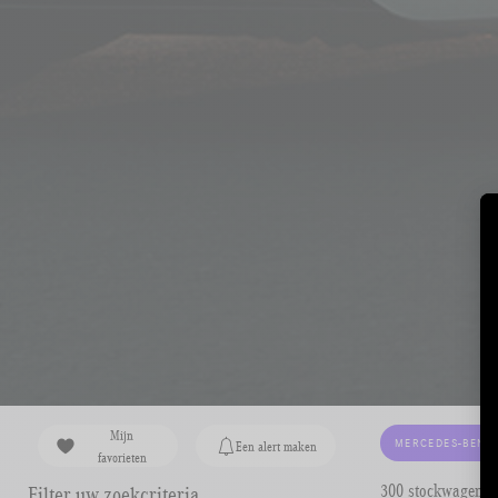
Mijn
MERCEDES-BENZ
Een alert maken
favorieten
300 stockwagens 
Filter uw zoekcriteria