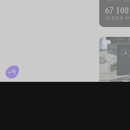
67 100
55 455 €
ex
MERCEDES
GLC 200 4MAT