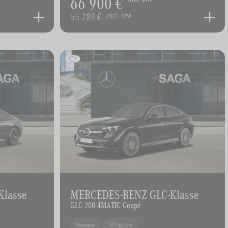
66 900 €
55 289 €
excl. btw
Klasse
MERCEDES-BENZ GLC-Klasse
GLC 200 4MATIC Coupé
Benzine
163 g/km