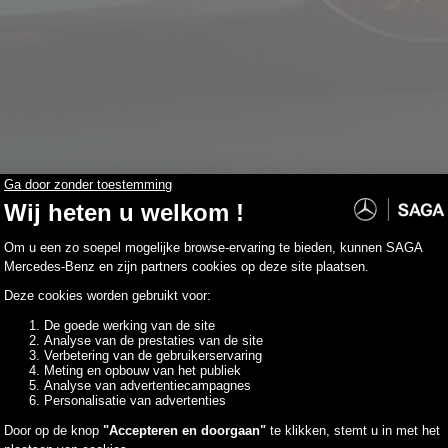
die aan uw zoekopdracht beantwoorden