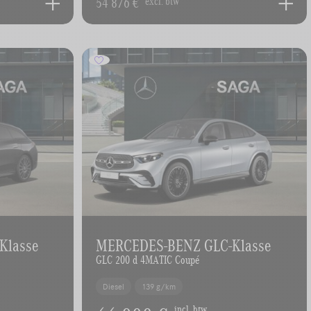
54 876 €
excl. btw
Klasse
MERCEDES-BENZ GLC-Klasse
GLC 200 d 4MATIC Coupé
Diesel
139 g/km
incl. btw