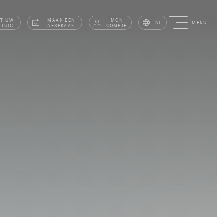
AT UW
MAAK EEN
MON
NL
MENU
RTUIG
AFSPRAAK
COMPTE