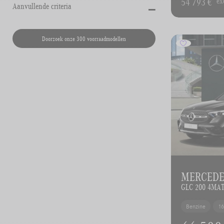
-
54 793 €
ex
Aanvullende criteria
Doorzoek onze 300 voorraadmodellen
MERCEDES
GLC 200 4MAT
Benzine
1