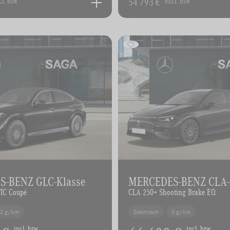
54 793 €
cl. btw
excl. btw
-BENZ GLC-Klasse
MERCEDES-BENZ CLA-
IC Coupé
CLA 250+ Shooting Brake EQ
62 g/km
Elektrisch
0 g/km
incl. btw
incl. btw