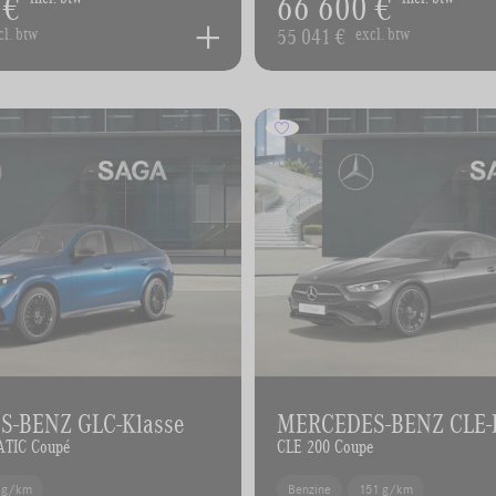
 €
66 600 €
55 041 €
cl. btw
excl. btw
-BENZ GLC-Klasse
MERCEDES-BENZ CLE-
ATIC Coupé
CLE 200 Coupe
 g/km
Benzine
151 g/km